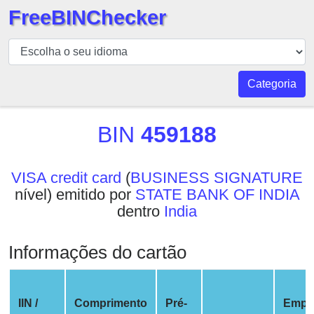
FreeBINChecker
BIN
Verificador
BIN
Categoria
Pesquisar
BIN
BIN
459188
Número
BIN
VISA credit card
(
BUSINESS SIGNATURE
API
nível) emitido por
STATE BANK OF INDIA
BIN
dentro
India
Generator
BIN
Informações do cartão
Checker
v2
BIN
IIN /
Comprimento
Pré-
Empr