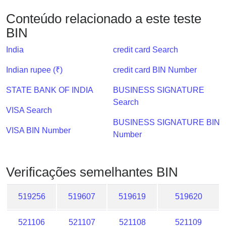
Checker
Conteúdo relacionado a este teste
/
Validator
BIN
India
credit card Search
Indian rupee (₹)
credit card BIN Number
STATE BANK OF INDIA
BUSINESS SIGNATURE
Search
VISA Search
BUSINESS SIGNATURE BIN
VISA BIN Number
Number
Verificações semelhantes BIN
519256
519607
519619
519620
521106
521107
521108
521109