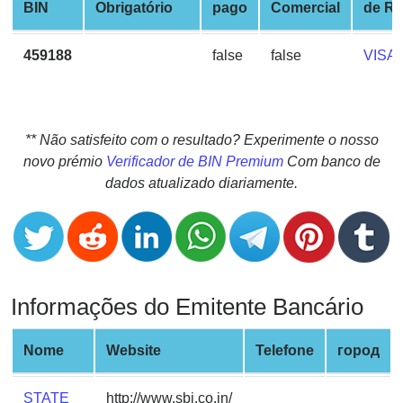
CC
BIN
Obrigatório
pago
Comercial
de R
Generator
from
459188
false
false
VISA
Banks
Credit
Card
** Não satisfeito com o resultado? Experimente o nosso
Validator
novo prémio
Verificador de BIN Premium
Com banco de
dados atualizado diariamente.
Credit
Card
Generator
Random
Credit
Informações do Emitente Bancário
Card
Generator
Nome
Website
Telefone
город
Generate
Credit
Card
STATE
http://www.sbi.co.in/