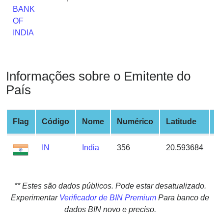
from
BANK
BIN
OF
INDIA
Credit
Card
Checker
Service
Informações sobre o Emitente do
País
What
is
Flag
Código
Nome
Numérico
Latitude
My
IP
Address
IN
India
356
20.593684
?
IP
Lookup
** Estes são dados públicos. Pode estar desatualizado.
Experimentar
Verificador de BIN Premium
Para banco de
IP
dados BIN novo e preciso.
BIN