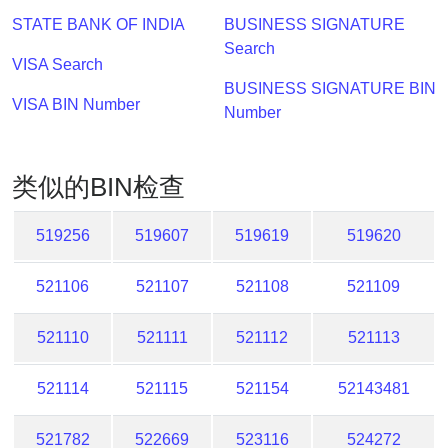
Lookup
STATE BANK OF INDIA
BUSINESS SIGNATURE
IP
Search
BIN
VISA Search
Checker
BUSINESS SIGNATURE BIN
VISA BIN Number
/
Number
Validator
类似的BIN检查
519256
519607
519619
519620
521106
521107
521108
521109
521110
521111
521112
521113
521114
521115
521154
52143481
521782
522669
523116
524272