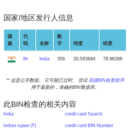
Generate
Credit
国家/地区发行人信息
Card
from
BIN
国
代
数
Credit
旗
码
名称
字
纬度
经度
Card
Checker
IN
India
356
20.593684
78.96288
Service
What
** 这是公开数据。 它可能已过时。 尝试
高级BIN检查程序
is
用于最新的，准确的BIN数据库。
My
IP
此BIN检查的相关内容
Address
India
credit card Search
?
IP
Indian rupee (₹)
credit card BIN Number