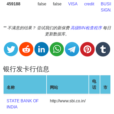
v2
459188
false
false
VISA
credit
BUSIN
SIGN
BIN
CC
Generator
** 不满意的结果？ 尝试我们的新保费
高级BIN检查程序
每日
from
更新数据库。
Banks
Credit
Card
Validator
银行发卡行信息
Credit
Card
电
Generator
名称
网站
话
市
Random
Credit
STATE BANK OF
http://www.sbi.co.in/
Card
INDIA
Generator