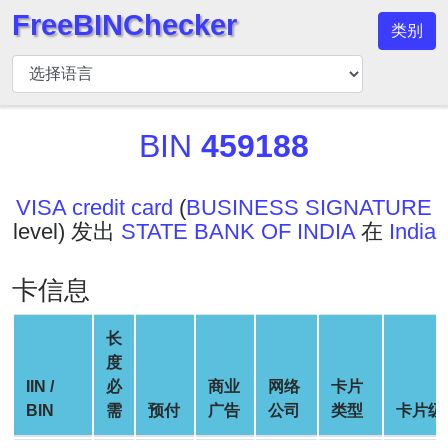
FreeBINChecker
类别
BIN
检
查
器
BIN
459188
BIN
搜
VISA credit card
(
BUSINESS SIGNATURE
索
level) 发出
STATE BANK OF INDIA
在
India
BIN
号
卡信息
BIN
API
长
BIN
度
Generator
IIN /
必
商业
网络
卡片
BIN
需
预付
广告
公司
类型
卡片级
BIN
Checker