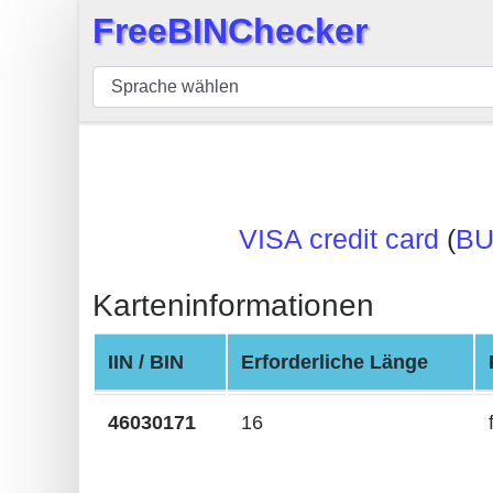
FreeBINChecker
×
BIN
Prüfer
BIN
Suche
BIN
VISA credit card
(
BU
Nummer
BIN
Karteninformationen
API
BIN
IIN / BIN
Erforderliche Länge
Generator
BIN
46030171
16
Checker
v2