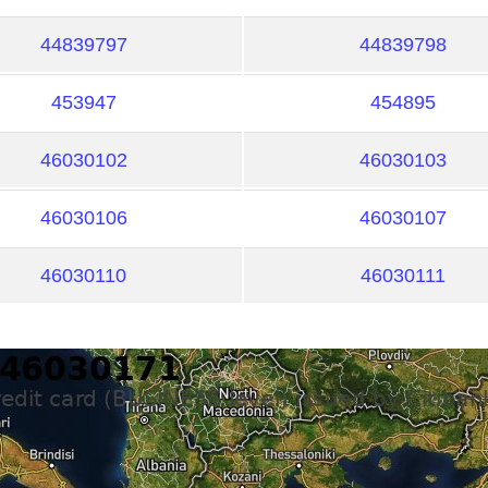
44839797
44839798
453947
454895
46030102
46030103
46030106
46030107
46030110
46030111