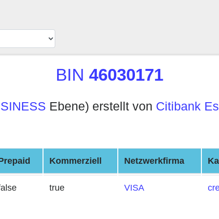
BIN
46030171
SINESS
Ebene) erstellt von
Citibank Es
Prepaid
Kommerziell
Netzwerkfirma
Ka
false
true
VISA
cre