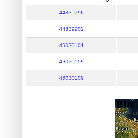
?
IP
44839796
Lookup
44839902
IP
BIN
46030101
Checker
/
46030105
Validator
46030109