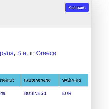
Kategorie
pana, S.a.
in
Greece
rtenart
Kartenebene
Währung
dit
BUSINESS
EUR