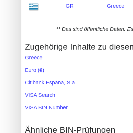
GR
Greece
Generate
Credit
Card
** Das sind öffentliche Daten. E
from
BIN
Zugehörige Inhalte zu dies
Credit
Greece
Card
Checker
Euro (€)
Service
Citibank Espana, S.a.
What
VISA Search
is
VISA BIN Number
My
IP
Address
Ähnliche BIN-Prüfungen