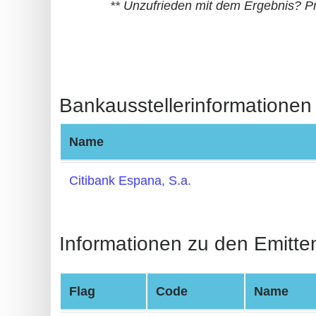
** Unzufrieden mit dem Ergebnis? P
BIN
CC
Generator
from
Banks
Bankausstellerinformationen
Credit
Name
Card
Validator
Citibank Espana, S.a.
Credit
Card
Generator
Informationen zu den Emitte
Random
Credit
Flag
Code
Name
Card
Generator