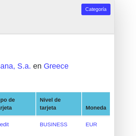
Categoría
ana, S.a.
en
Greece
ipo de
Nivel de
arjeta
tarjeta
Moneda
edit
BUSINESS
EUR