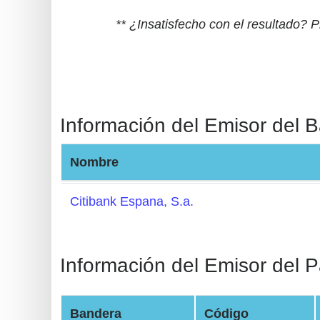
BIN
** ¿Insatisfecho con el resultado?
CC
Generator
from
Banks
Información del Emisor del 
Credit
Card
Nombre
Validator
Credit
Citibank Espana, S.a.
Card
Generator
Random
Información del Emisor del P
Credit
Card
Bandera
Código
Generator