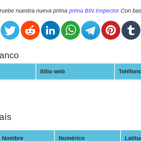
 Pruebe nuestra nueva prima
prima BIN Inspector
Con base
Banco
Sitio web
Teléfon
aís
Nombre
Numérico
Latitu