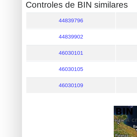
?
Controles de BIN similares
IP
Lookup
44839796
IP
44839902
BIN
Checker
46030101
/
Validator
46030105
46030109