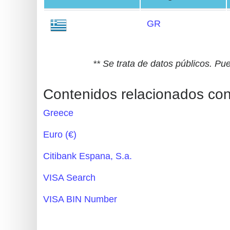
Generate
GR
Credit
Card
from
** Se trata de datos públicos. Pu
BIN
Credit
Contenidos relacionados co
Card
Greece
Checker
Service
Euro (€)
Citibank Espana, S.a.
What
is
VISA Search
My
VISA BIN Number
IP
Address