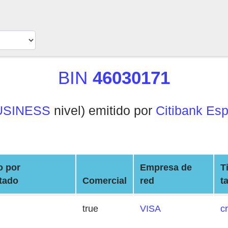
BIN
46030171
USINESS
nivel) emitido por
Citibank Esp
o por
Empresa de
T
tado
Comercial
red
t
true
VISA
cr