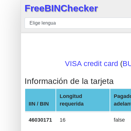
FreeBINChecker
×
BIN
Inspector
BIN
Buscar
BIN
VISA credit card
(
B
Número
BIN
Información de la tarjeta
API
BIN
Longitud
Pagad
Generator
IIN / BIN
requerida
adelan
BIN
Checker
46030171
16
false
v2