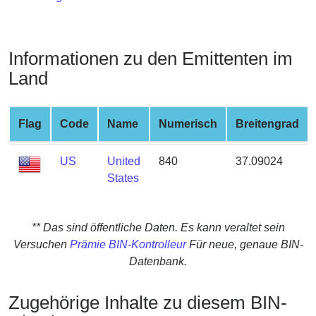
from
BIN
Credit
Informationen zu den Emittenten im
Card
Land
Checker
Service
Flag
Code
Name
Numerisch
Breitengrad
What
is
US
United
840
37.09024
My
States
IP
Address
?
** Das sind öffentliche Daten. Es kann veraltet sein
Versuchen
Prämie BIN-Kontrolleur
Für neue, genaue BIN-
IP
Datenbank.
Lookup
IP
Zugehörige Inhalte zu diesem BIN-
BIN