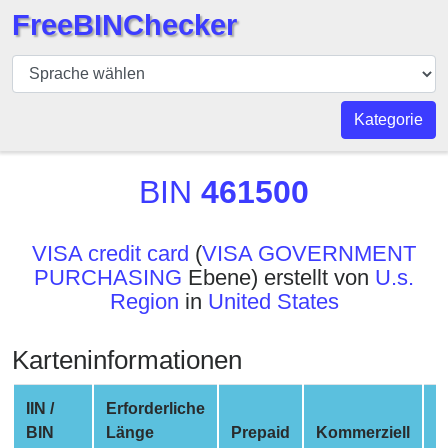
FreeBINChecker
BIN
Prüfer
BIN
Kategorie
Suche
BIN
BIN
461500
Nummer
BIN
VISA credit card
(
VISA GOVERNMENT
API
PURCHASING
Ebene) erstellt von
U.s.
BIN
Region
in
United States
Generator
BIN
Karteninformationen
Checker
v2
IIN /
Erforderliche
BIN
BIN
Länge
Prepaid
Kommerziell
N