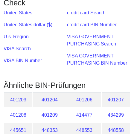
Check
Checker
/
United States
credit card Search
Validator
United States dollar ($)
credit card BIN Number
U.s. Region
VISA GOVERNMENT
PURCHASING Search
VISA Search
VISA GOVERNMENT
VISA BIN Number
PURCHASING BIN Number
Ähnliche BIN-Prüfungen
401203
401204
401206
401207
401208
401209
414477
434299
445651
448353
448553
448558