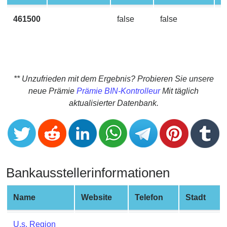
CC
Generator
461500
false
false
V
from
Banks
Credit
Card
** Unzufrieden mit dem Ergebnis? Probieren Sie unsere
Validator
neue Prämie
Prämie BIN-Kontrolleur
Mit täglich
aktualisierter Datenbank.
Credit
Card
Generator
Random
Credit
Bankausstellerinformationen
Card
Generator
Name
Website
Telefon
Stadt
Generate
Credit
Card
U.s. Region