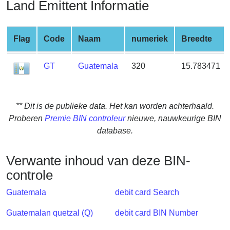
Land Emittent Informatie
from
BIN
Credit
Flag
Code
Naam
numeriek
Breedte
Card
Checker
GT
Guatemala
320
15.783471
Service
What
** Dit is de publieke data. Het kan worden achterhaald.
is
Proberen
Premie BIN controleur
nieuwe, nauwkeurige BIN
My
database.
IP
Address
Verwante inhoud van deze BIN-
?
controle
IP
Guatemala
debit card Search
Lookup
IP
Guatemalan quetzal (Q)
debit card BIN Number
BIN