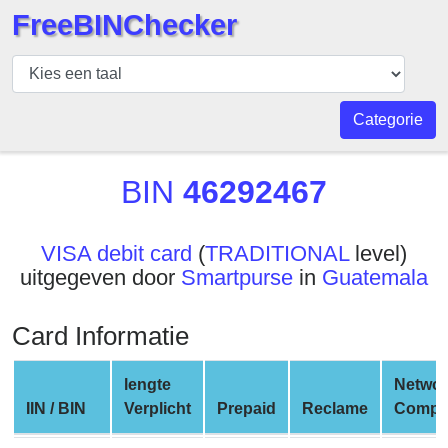
FreeBINChecker
BIN
Controleur
BIN
Categorie
Zoeken
BIN
BIN
46292467
Aantal
BIN
VISA debit card
(
TRADITIONAL
level)
API
uitgegeven door
Smartpurse
in
Guatemala
BIN
Generator
Card Informatie
BIN
Checker
lengte
Networ
v2
IIN / BIN
Verplicht
Prepaid
Reclame
Compa
BIN