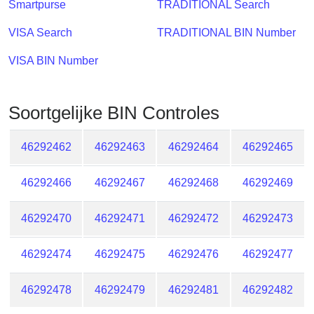
Smartpurse
TRADITIONAL Search
Checker
/
VISA Search
TRADITIONAL BIN Number
Validator
VISA BIN Number
Soortgelijke BIN Controles
46292462
46292463
46292464
46292465
46292466
46292467
46292468
46292469
46292470
46292471
46292472
46292473
46292474
46292475
46292476
46292477
46292478
46292479
46292481
46292482