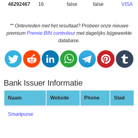
CC
46292467
16
false
false
VISA
Generator
from
Banks
** Ontevreden met het resultaat? Probeer onze nieuwe
premium
Premie BIN controleur
met dagelijks bijgewerkte
Credit
database.
Card
Validator
Credit
Card
Generator
Bank Issuer Informatie
Random
Credit
Naam
Website
Phone
Stad
Card
Generator
Smartpurse
Generate
Credit
Card