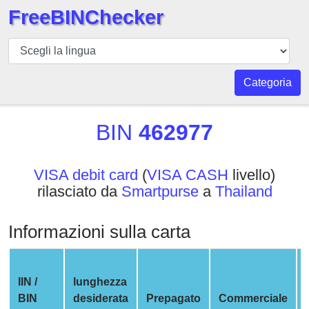
FreeBINChecker
BIN
checker
BIN
Categoria
Ricerca
BIN
BIN
462977
Numero
BIN
VISA debit card
(
VISA CASH
livello)
API
rilasciato da
Smartpurse
a
Thailand
BIN
Generator
Informazioni sulla carta
BIN
Checker
v2
IIN /
lunghezza
BIN
BIN
desiderata
Prepagato
Commerciale