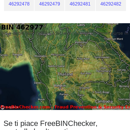
46292478
46292479
46292481
46292482
Se ti piace FreeBINChecker,