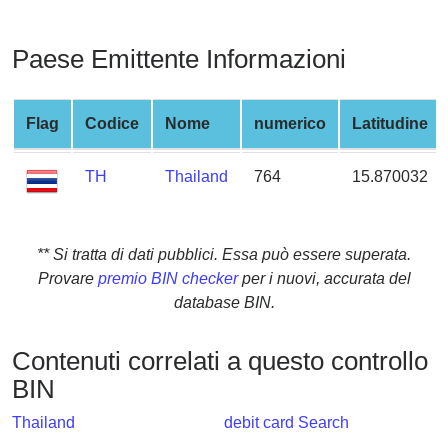
from
BIN
Paese Emittente Informazioni
Credit
Card
Checker
Flag
Codice
Nome
numerico
Latitudine
Service
TH
Thailand
764
15.870032
What
is
My
** Si tratta di dati pubblici. Essa può essere superata.
IP
Provare
premio BIN checker
per i nuovi, accurata del
Address
database BIN.
?
IP
Contenuti correlati a questo controllo
Lookup
BIN
IP
Thailand
debit card Search
BIN