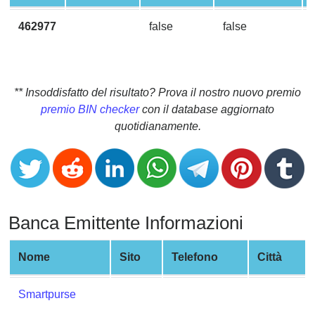
CC
Generator
462977
false
false
from
Banks
Credit
** Insoddisfatto del risultato? Prova il nostro nuovo premio
Card
premio BIN checker
con il database aggiornato
Validator
quotidianamente.
Credit
Card
Generator
Random
Banca Emittente Informazioni
Credit
Card
Generator
Nome
Sito
Telefono
Città
Generate
Credit
Smartpurse
Card