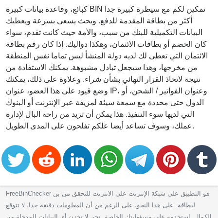
كبائع، وقاعدة بيانات كبيرة BIN تمكين لكم مع سيطرة كبيرة جدا
أكثر من بطاقة المقدمة للدفع. وبحث يسعى بسرعة ويعطيك
البيانات التكميلية للبنك من سبب، والأمة حيث كانت تقدم، سواء
كان الخصم أو بطاقات الائتمان، وهكذا دواليك. إذا كان رقم بطاقة
الائتمان التي تعطى لك لديه دولة المنشأ ليس تماما نفس المنطقة
من مخرجها، وهذا سيجعل تبادل مشبوهة. يمكنك الاستفادة من
نتيجة لاتخاذ القرار النهائي بشأن شراء. وعلاوة على ذلك، يمكنك
وضع قيود على هذا العضو، عنوان IP، وعنوان الفواتير / الشحن، أو
الدول حتى محددة مع سمعة سيئة لمزيفة عبر الإنترنت أو البنوك
التي لديها سوء التنفيذ. هذا يمكن أن تزيد من راحة البال لإدارة
عملك، وسوف تساعد أيضا علكم تفلحون على المدى الطويل.
FreeBinChecker هو التطبيق على شبكة الإنترنت على الانترنت للتحقق من بن
لبطاقة. على هذا النحو، على الرغم من أن المعلومات دقيقة جدا، لا تتوقع
الكمال. استخدمه على مسؤوليتك الخاصة. نحن لا تخزن أي البيانات المدخلة من