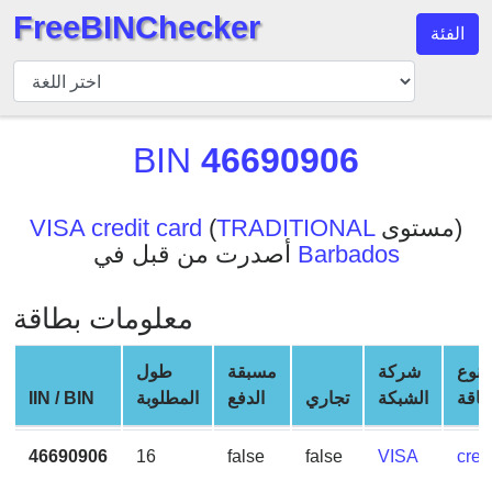
FreeBINChecker
الفئة
مدقق
BIN
بحث
BIN
46690906
BIN
عدد
BIN
مستوى)
TRADITIONAL
(
VISA credit card
Barbados
أصدرت من قبل في
BIN
API
معلومات بطاقة
BIN
Generator
نوع
شركة
مسبقة
طول
BIN
طاقة
الشبكة
تجاري
الدفع
المطلوبة
IIN / BIN
Checker
v2
46690906
16
false
false
VISA
cred
BIN