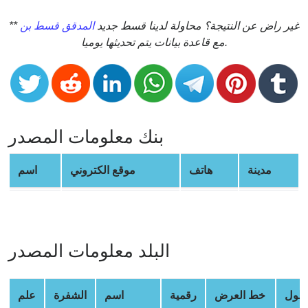
CC
Generator
** غير راض عن النتيجة؟ محاولة لدينا قسط جديد
المدقق قسط بن
from
مع قاعدة بيانات يتم تحديثها يوميا.
Banks
Credit
Card
Validator
بنك معلومات المصدر
Credit
Card
مدينة
هاتف
موقع الكتروني
اسم
Generator
Random
Credit
Card
البلد معلومات المصدر
Generator
Generate
Credit
طول
خط العرض
رقمية
اسم
الشفرة
علم
Card