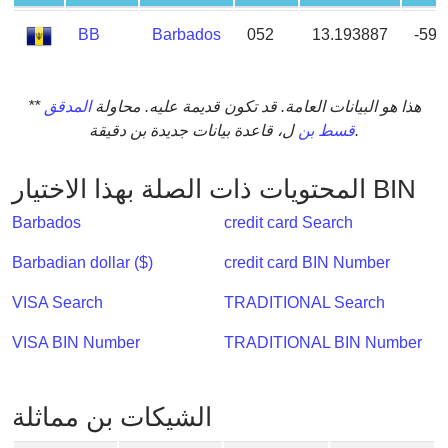
from
BB
Barbados
052
13.193887
-59.
BIN
Credit
Card
** هذا هو البيانات العامة. قد تكون قديمة عليه. محاولة
المدقق
Checker
ل، قاعدة بيانات جديدة بن دقيقة.
قسط بن
Service
المحتويات ذات الصلة بهذا الاختيار BIN
What
Barbados
credit card Search
is
My
Barbadian dollar ($)
credit card BIN Number
IP
Address
VISA Search
TRADITIONAL Search
?
VISA BIN Number
TRADITIONAL BIN Number
IP
Lookup
IP
الشيكات بن مماثلة
BIN