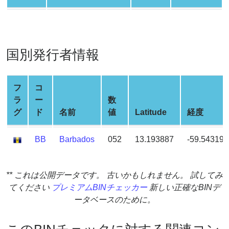
Credit
Card
Generator
Generate
国別発行者情報
Credit
Card
from
フ
コ
BIN
ラ
ー
数
Credit
グ
ド
名前
値
Latitude
経度
Card
Checker
BB
Barbados
052
13.193887
-59.543198
Service
** これは公開データです。 古いかもしれません。 試してみ
What
てください
プレミアムBINチェッカー
新しい正確なBINデ
is
ータベースのために。
My
IP
Address