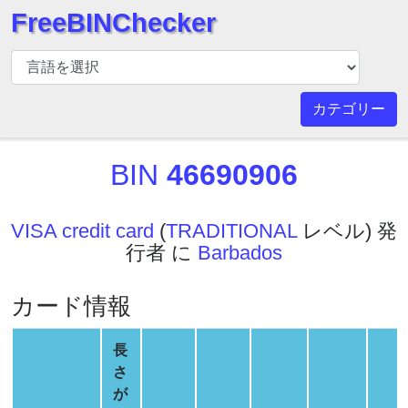
FreeBINChecker
BIN
チ
ェ
カテゴリー
ッ
カ
BIN
46690906
ー
BIN
検
VISA credit card
(
TRADITIONAL
レベル) 発
索
行者 に
Barbados
BIN
番
カード情報
号
BIN
長
API
さ
BIN
が