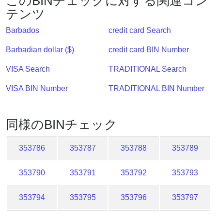
このBINチェックに対する関連コン
?
テンツ
IP
Barbados
credit card Search
Lookup
Barbadian dollar ($)
credit card BIN Number
IP
BIN
VISA Search
TRADITIONAL Search
Checker
/
VISA BIN Number
TRADITIONAL BIN Number
Validator
同様のBINチェック
353786
353787
353788
353789
353790
353791
353792
353793
353794
353795
353796
353797