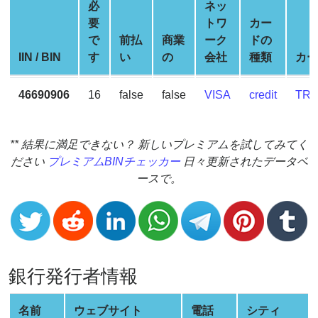
Generator
必
ネッ
要
トワ
カー
BIN
で
前払
商業
ーク
ドの
Checker
IIN / BIN
す
い
の
会社
種類
カー
v2
BIN
46690906
16
false
false
VISA
credit
TRA
CC
Generator
from
** 結果に満足できない？ 新しいプレミアムを試してみてく
Banks
ださい
プレミアムBINチェッカー
日々更新されたデータベ
ースで。
Credit
Card
Validator
Credit
Card
銀行発行者情報
Generator
Random
名前
ウェブサイト
電話
シティ