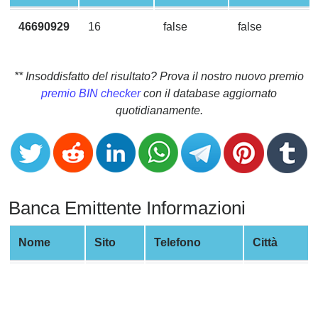
CC
Generator
46690929
16
false
false
from
Banks
** Insoddisfatto del risultato? Prova il nostro nuovo premio
Credit
premio BIN checker
con il database aggiornato
Card
quotidianamente.
Validator
Credit
Card
Generator
Banca Emittente Informazioni
Random
Credit
Card
Nome
Sito
Telefono
Città
Generator
Generate
Credit
Card