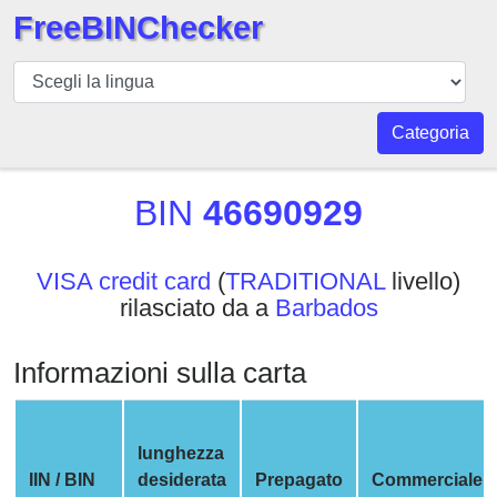
FreeBINChecker
BIN
checker
BIN
Categoria
Ricerca
BIN
BIN
46690929
Numero
BIN
VISA credit card
(
TRADITIONAL
livello)
API
rilasciato da a
Barbados
BIN
Generator
Informazioni sulla carta
BIN
Checker
v2
lunghezza
BIN
IIN / BIN
desiderata
Prepagato
Commerciale