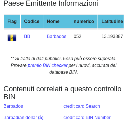
Paese Emittente Informazioni
from
BIN
Credit
Flag
Codice
Nome
numerico
Latitudine
Card
Checker
BB
Barbados
052
13.193887
Service
What
** Si tratta di dati pubblici. Essa può essere superata.
is
Provare
premio BIN checker
per i nuovi, accurata del
My
database BIN.
IP
Address
Contenuti correlati a questo controllo
?
BIN
IP
Barbados
credit card Search
Lookup
IP
Barbadian dollar ($)
credit card BIN Number
BIN