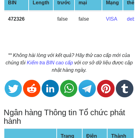
BIN
Length
trước
mại
Mạng
thẻ
BIN
CC
472326
false
false
VISA
debit
Generator
from
Banks
Credit
** Không hài lòng với kết quả? Hãy thử cao cấp mới của
Card
chúng tôi
Kiểm tra BIN cao cấp
với cơ sở dữ liệu được cập
Validator
nhật hàng ngày.
Credit
Card
Generator
Random
Ngân hàng Thông tin Tổ chức phát
Credit
Card
hành
Generator
Generate
Trang
Điện
Thành