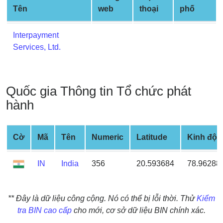
Credit
Tên
web
thoại
phố
Card
from
Interpayment
BIN
Services, Ltd.
Credit
Card
Checker
Quốc gia Thông tin Tổ chức phát
Service
hành
What
is
Cờ
Mã
Tên
Numeric
Latitude
Kinh độ
My
IP
IN
India
356
20.593684
78.96288
Address
?
** Đây là dữ liệu công cộng. Nó có thể bị lỗi thời. Thử
Kiểm
IP
tra BIN cao cấp
cho mới, cơ sở dữ liệu BIN chính xác.
Lookup