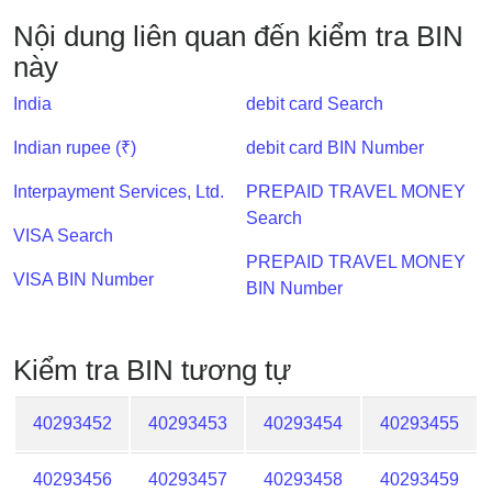
IP
Nội dung liên quan đến kiểm tra BIN
BIN
này
Checker
/
India
debit card Search
Validator
Indian rupee (₹)
debit card BIN Number
Interpayment Services, Ltd.
PREPAID TRAVEL MONEY
Search
VISA Search
PREPAID TRAVEL MONEY
VISA BIN Number
BIN Number
Kiểm tra BIN tương tự
40293452
40293453
40293454
40293455
40293456
40293457
40293458
40293459