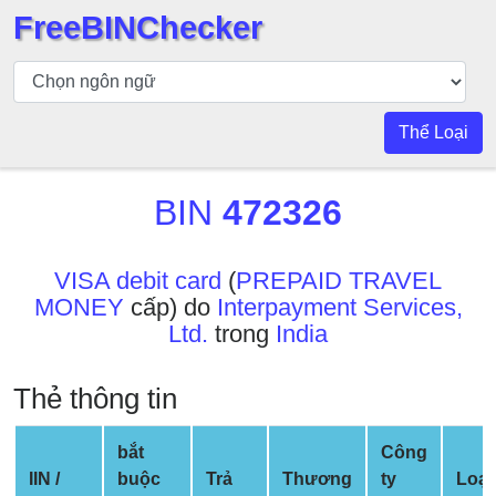
FreeBINChecker
Kiểm
tra
BIN
Thể Loại
Tìm
kiếm
BIN
472326
BIN
Số
BIN
VISA debit card
(
PREPAID TRAVEL
MONEY
cấp) do
Interpayment Services,
BIN
Ltd.
trong
India
API
BIN
Thẻ thông tin
Generator
BIN
bắt
Công
Checker
IIN /
buộc
Trả
Thương
ty
Loại
v2