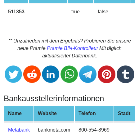
CC
Generator
511353
true
false
M
from
Banks
Credit
** Unzufrieden mit dem Ergebnis? Probieren Sie unsere
Card
neue Prämie
Prämie BIN-Kontrolleur
Mit täglich
Validator
aktualisierter Datenbank.
Credit
Card
Generator
Random
Bankausstellerinformationen
Credit
Card
Generator
Name
Website
Telefon
Stadt
Generate
Credit
Metabank
bankmeta.com
800-554-8969
Card