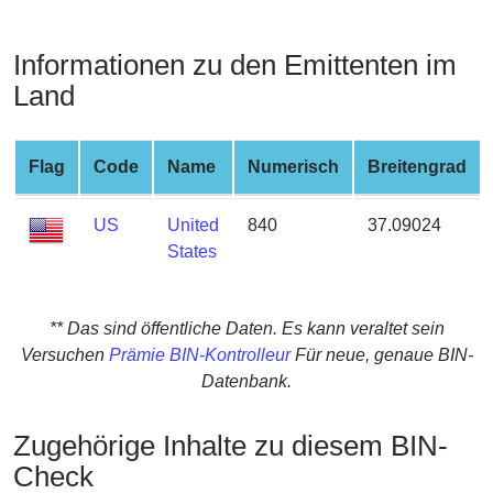
from
BIN
Informationen zu den Emittenten im
Credit
Land
Card
Checker
Service
Flag
Code
Name
Numerisch
Breitengrad
What
US
United
840
37.09024
is
States
My
IP
Address
** Das sind öffentliche Daten. Es kann veraltet sein
?
Versuchen
Prämie BIN-Kontrolleur
Für neue, genaue BIN-
Datenbank.
IP
Lookup
Zugehörige Inhalte zu diesem BIN-
IP
Check
BIN