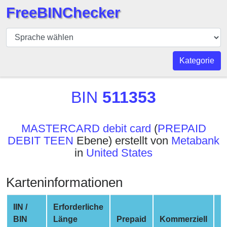
FreeBINChecker
BIN
Prüfer
BIN
Kategorie
Suche
BIN
BIN
511353
Nummer
BIN
MASTERCARD debit card
(
PREPAID
API
DEBIT TEEN
Ebene) erstellt von
Metabank
BIN
in
United States
Generator
BIN
Karteninformationen
Checker
v2
IIN /
Erforderliche
BIN
BIN
Länge
Prepaid
Kommerziell
N