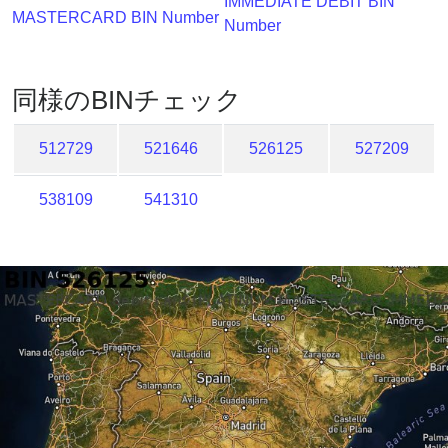
IMMEDIATE DEBIT BIN
MASTERCARD BIN Number
Number
同様のBINチェック
512729
521646
526125
527209
538109
541310