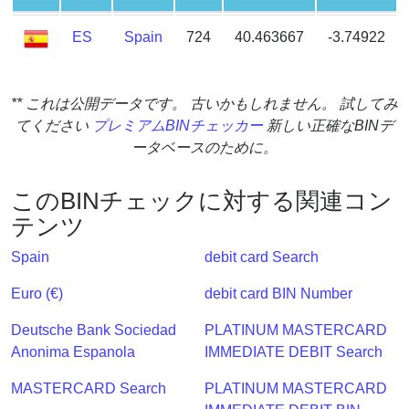
?
ES
Spain
724
40.463667
-3.74922
IP
Lookup
IP
** これは公開データです。 古いかもしれません。 試してみ
BIN
てください
プレミアムBINチェッカー
新しい正確なBINデ
Checker
ータベースのために。
/
Validator
このBINチェックに対する関連コン
テンツ
Spain
debit card Search
Euro (€)
debit card BIN Number
Deutsche Bank Sociedad
PLATINUM MASTERCARD
Anonima Espanola
IMMEDIATE DEBIT Search
MASTERCARD Search
PLATINUM MASTERCARD