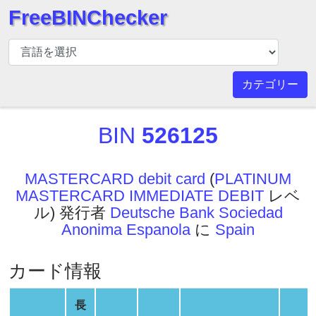
FreeBINChecker
BIN
チ
ェ
カテゴリー
ッ
カ
BIN
526125
ー
BIN
検
MASTERCARD debit card
(
PLATINUM
索
MASTERCARD IMMEDIATE DEBIT
レベ
BIN
ル) 発行者
Deutsche Bank Sociedad
番
Anonima Espanola
に
Spain
号
BIN
カード情報
API
BIN
長