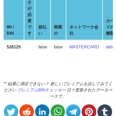
Generator
さ
が
BIN
必
Checker
要
カー
v2
IIN /
で
前払
商業
ネットワーク会
ドの
BIN
BIN
す
い
の
社
種類
CC
Generator
526125
false
false
MASTERCARD
debit
from
Banks
Credit
Card
Validator
** 結果に満足できない？ 新しいプレミアムを試してみてく
ださい
プレミアムBINチェッカー
日々更新されたデータベ
Credit
ースで。
Card
Generator
Random