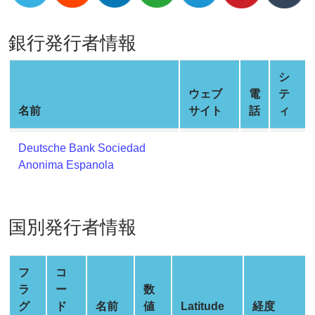
Credit
Card
銀行発行者情報
Generator
Generate
シ
Credit
ウェブ
電
テ
Card
名前
サイト
話
ィ
from
BIN
Deutsche Bank Sociedad
Credit
Anonima Espanola
Card
Checker
Service
国別発行者情報
What
is
フ
コ
My
ラ
ー
数
IP
グ
ド
名前
値
Latitude
経度
Address