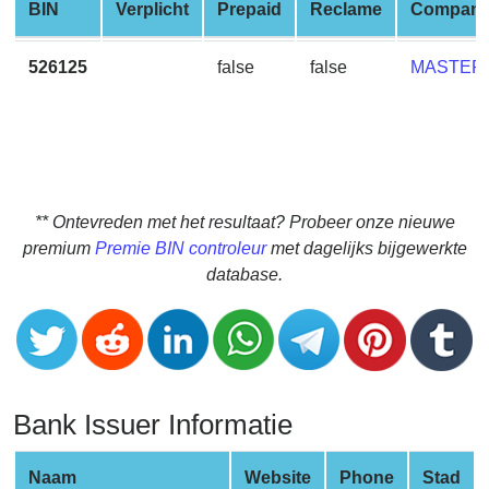
CC
BIN
Verplicht
Prepaid
Reclame
Compan
Generator
from
526125
false
false
MASTER
Banks
Credit
Card
Validator
** Ontevreden met het resultaat? Probeer onze nieuwe
Credit
premium
Premie BIN controleur
met dagelijks bijgewerkte
Card
database.
Generator
Random
Credit
Card
Generator
Bank Issuer Informatie
Generate
Credit
Naam
Website
Phone
Stad
Card