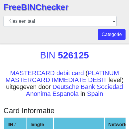
FreeBINChecker
BIN
Controleur
BIN
Categorie
Zoeken
BIN
BIN
526125
Aantal
BIN
MASTERCARD debit card
(
PLATINUM
API
MASTERCARD IMMEDIATE DEBIT
level)
BIN
uitgegeven door
Deutsche Bank Sociedad
Generator
Anonima Espanola
in
Spain
BIN
Checker
Card Informatie
v2
BIN
IIN /
lengte
Network