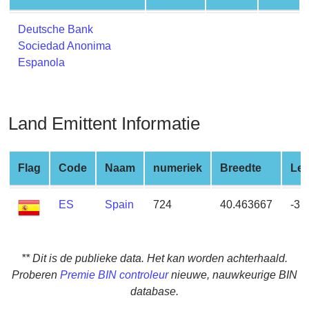
from
BIN
Deutsche Bank
Sociedad Anonima
Credit
Espanola
Card
Checker
Service
Land Emittent Informatie
What
is
Flag
Code
Naam
numeriek
Breedte
Len
My
IP
ES
Spain
724
40.463667
-3.
Address
?
IP
** Dit is de publieke data. Het kan worden achterhaald.
Lookup
Proberen
Premie BIN controleur
nieuwe, nauwkeurige BIN
IP
database.
BIN