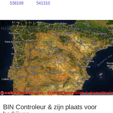
538109
541310
BIN Controleur & zijn plaats voor