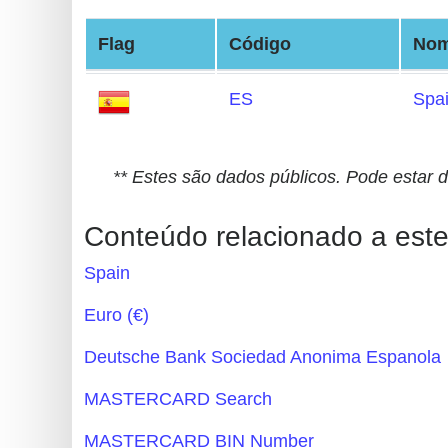
Generate
Flag
Código
No
Credit
Card
ES
Spa
from
BIN
Credit
** Estes são dados públicos. Pode estar 
Card
Checker
Conteúdo relacionado a este
Service
Spain
What
Euro (€)
is
Deutsche Bank Sociedad Anonima Espanola
My
IP
MASTERCARD Search
Address
MASTERCARD BIN Number