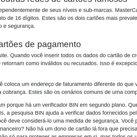
ependentemente de seus níveis e sub-marcas. MasterC
 de 16 dígitos. Estes são os dois cartões mais prevale
o e segurança.
cartões de pagamento
. Quando você inserir todos os dados do cartão de cré
te retornam como inválidos ou recusados. Isso é excepc
cê coloca um endereço de faturamento diferente do que 
a cobrança. Estes são os cenários comuns de uma compr
m porque há um verificador BIN em segundo plano. Quer
s, a pesquisa BIN ajuda a verificar dados fornecidos pelo
ocê deve considerá-lo uma medida de segurança. Você 
nanceiro? Não há um dono de cartão lá fora que precisa 
 não só para proteger as empresas em si, mas todos os 