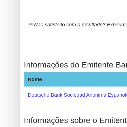
BIN
CC
Generator
** Não satisfeito com o resultado? Experi
from
Banks
Credit
Card
Informações do Emitente Ba
Validator
Credit
Nome
Card
Generator
Deutsche Bank Sociedad Anonima Espanol
Random
Credit
Card
Informações sobre o Emitent
Generator