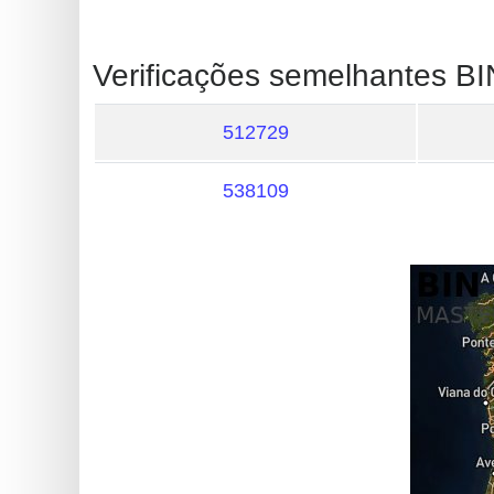
?
IP
Verificações semelhantes BI
Lookup
IP
512729
BIN
Checker
538109
/
Validator