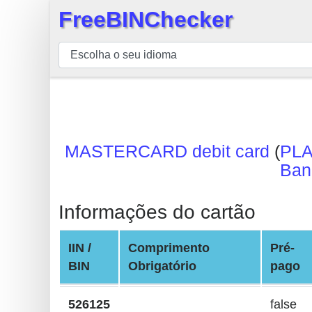
FreeBINChecker
×
BIN
Verificador
BIN
Pesquisar
BIN
MASTERCARD debit card
(
PLA
Número
Ban
BIN
API
Informações do cartão
BIN
Generator
IIN /
Comprimento
Pré-
BIN
BIN
Obrigatório
pago
Checker
v2
526125
false