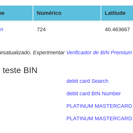
me
Numérico
Latitude
in
724
40.463667
desatualizado. Experimentar
Verificador de BIN Premium
 teste BIN
debit card Search
debit card BIN Number
PLATINUM MASTERCARD I
PLATINUM MASTERCARD I