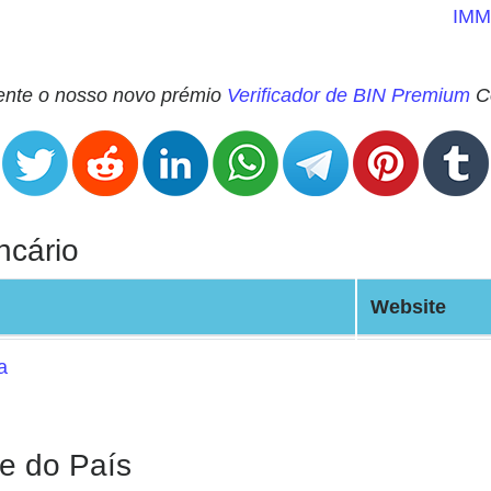
IMM
mente o nosso novo prémio
Verificador de BIN Premium
Co
ncário
Website
a
e do País