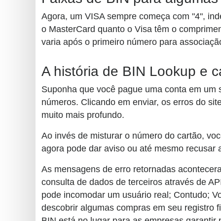
Agora, um VISA sempre começa com "4", ind
o MasterCard quanto o Visa têm o comprimento
varia após o primeiro número para associaçã
A história de BIN Lookup e 
Suponha que você pague uma conta em um site
números. Clicando em enviar, os erros do si
muito mais profundo.
Ao invés de misturar o número do cartão, vo
agora pode dar aviso ou até mesmo recusar 
As mensagens de erro retornadas acontecera
consulta de dados de terceiros através de API
pode incomodar um usuário real; Contudo; V
descobrir algumas compras em seu registro fi
BIN está no lugar para as empresas garantir