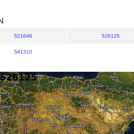
N
521646
526125
541310