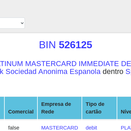
BIN
526125
TINUM MASTERCARD IMMEDIATE DE
k Sociedad Anonima Espanola
dentro
S
Empresa de
Tipo de
Comercial
Rede
cartão
Níve
false
MASTERCARD
debit
PLA