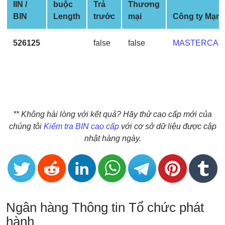
IIN /
buộc
Trả
Thương
BIN
BIN
Length
trước
mại
Công ty Mạn
CC
Generator
526125
false
false
MASTERCAR
from
Banks
Credit
Card
Validator
** Không hài lòng với kết quả? Hãy thử cao cấp mới của
chúng tôi
Kiểm tra BIN cao cấp
với cơ sở dữ liệu được cập
Credit
nhật hàng ngày.
Card
Generator
Random
Credit
Card
Ngân hàng Thông tin Tổ chức phát
Generator
hành
Generate