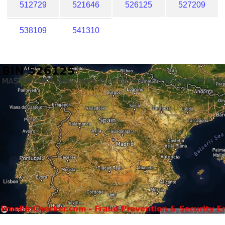
512729
521646
526125
527209
538109
541310