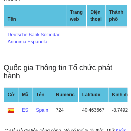
Credit
Card
Trang
Điện
Thành
from
Tên
web
thoại
phố
BIN
Deutsche Bank Sociedad
Credit
Anonima Espanola
Card
Checker
Service
Quốc gia Thông tin Tổ chức phát
What
hành
is
My
IP
Cờ
Mã
Tên
Numeric
Latitude
Kinh độ
Address
?
ES
Spain
724
40.463667
-3.74922
IP
Lookup
** Đây là dữ liệu công cộng. Nó có thể bị lỗi thời. Thử
Kiểm