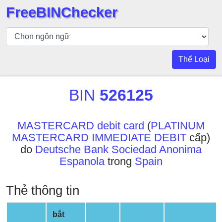
FreeBINChecker
Kiểm
tra
BIN
Thể Loại
Tìm
kiếm
BIN
526125
BIN
Số
BIN
MASTERCARD debit card
(
PLATINUM
MASTERCARD IMMEDIATE DEBIT
cấp)
BIN
do
Deutsche Bank Sociedad Anonima
API
Espanola
trong
Spain
BIN
Generator
Thẻ thông tin
BIN
Checker
bắt
v2