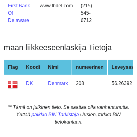
from
First Bank
www.fbdel.com
(215)
BIN
Of
545-
Delaware
6712
Credit
Card
Checker
Service
maan liikkeeseenlaskija Tietoja
What
Flag
Koodi
Nimi
numeerinen
Leveysast
is
My
DK
Denmark
208
56.26392
IP
Address
?
** Tämä on julkinen tieto. Se saattaa olla vanhentunutta.
IP
Yrittää
palkkio BIN Tarkistaja
Uusien, tarkka BIN
Lookup
tietokantaan.
IP
BIN