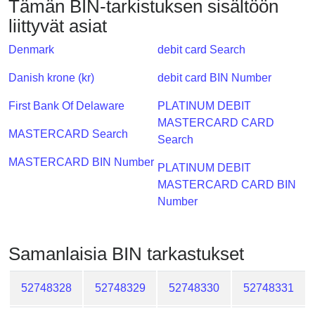
Tämän BIN-tarkistuksen sisältöön
Checker
liittyvät asiat
/
Validator
Denmark
debit card Search
Danish krone (kr)
debit card BIN Number
First Bank Of Delaware
PLATINUM DEBIT
MASTERCARD CARD
MASTERCARD Search
Search
MASTERCARD BIN Number
PLATINUM DEBIT
MASTERCARD CARD BIN
Number
Samanlaisia ​​BIN tarkastukset
52748328
52748329
52748330
52748331