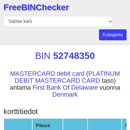
FreeBINChecker
BIN
Tarkistaja
BIN
Kategoria
haku
BIN
BIN
52748350
Määrä
BIN
MASTERCARD debit card
(
PLATINUM
API
DEBIT MASTERCARD CARD
taso)
BIN
antama
First Bank Of Delaware
vuonna
Generator
Denmark
BIN
Checker
korttitiedot
v2
BIN
Pituus
N