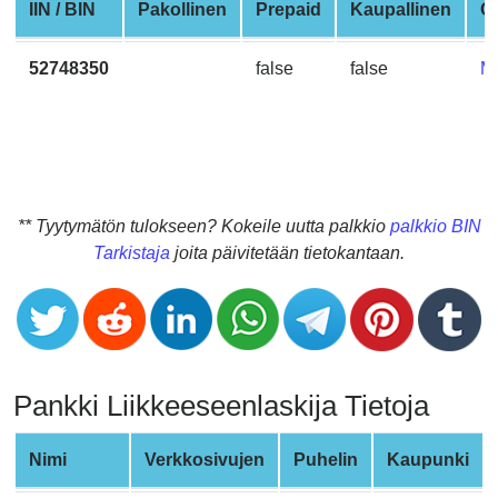
CC
IIN / BIN
Pakollinen
Prepaid
Kaupallinen
C
Generator
from
52748350
false
false
M
Banks
Credit
Card
Validator
** Tyytymätön tulokseen? Kokeile uutta palkkio
palkkio BIN
Credit
Tarkistaja
joita päivitetään tietokantaan.
Card
Generator
Random
Credit
Card
Pankki Liikkeeseenlaskija Tietoja
Generator
Generate
Nimi
Verkkosivujen
Puhelin
Kaupunki
Credit
Card