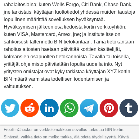
rahalaitoslaina; kuten Wells Fargo, Citi Bank, Chase Bank,
jne tarkistaisi käyttäjän luottotiedot yhdessä muiden taustoja
lopullinen määrittää sovelluksen hyväksyntää.
Hyväksymisen jälkeen osa tiedoista kortin verkkoyhtiön;
kuten VISA, Mastercard, Amex, jne; ja Institute itse on
sähköisesti tallennettu BIN tietokantaan. Tämä tietokantaan
rahoituslaitosten haetaan päivittää korttien käsittelijät,
kolmansien osapuolten tietokannoista. Tavalla tai toisella,
yrittäjät ohjelmisto päivitetään lopulta uudella info. Nyt
yritysten omistajat ovat kyky tarkistaa käyttäjän XYZ kortin
BIN määrä varmistaa todellisen todentamisen ja
valtuutuksen.
FreeBinChecker on verkkolomakkeen sovellus tarkistaa BIN kortin.
Sinänsä, vaikka tieto on melko tarkka, älä odota täydellisyyttä. Käytä