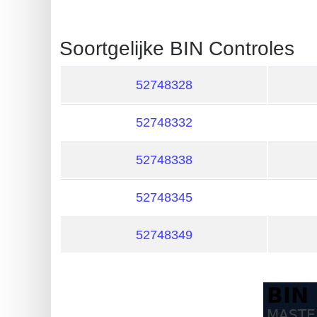
?
IP
Soortgelijke BIN Controles
Lookup
IP
52748328
BIN
Checker
52748332
/
Validator
52748338
52748345
52748349