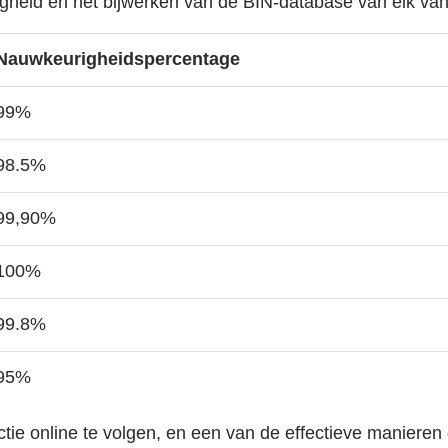
igheid en het bijwerken van de BIN-database van elk va
Nauwkeurigheidspercentage
99%
98.5%
99,90%
100%
99.8%
95%
ctie online te volgen, en een van de effectieve manieren o