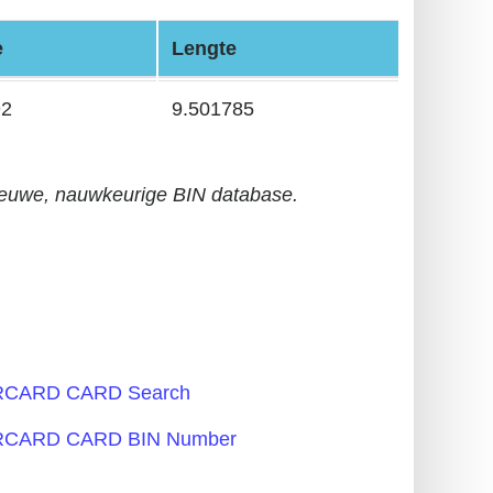
e
Lengte
92
9.501785
euwe, nauwkeurige BIN database.
RCARD CARD Search
RCARD CARD BIN Number