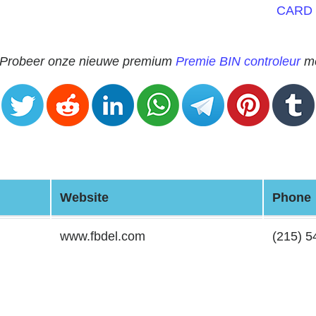
CARD
? Probeer onze nieuwe premium
Premie BIN controleur
me
Website
Phone
www.fbdel.com
(215) 5