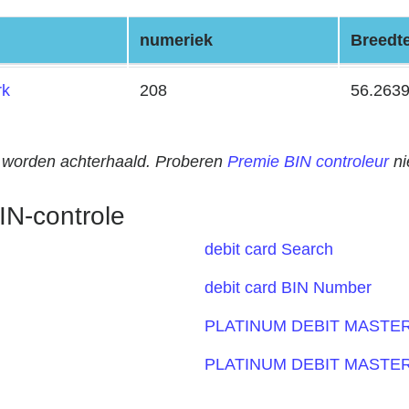
numeriek
Breedt
rk
208
56.263
an worden achterhaald. Proberen
Premie BIN controleur
ni
IN-controle
debit card Search
debit card BIN Number
PLATINUM DEBIT MASTE
PLATINUM DEBIT MASTE