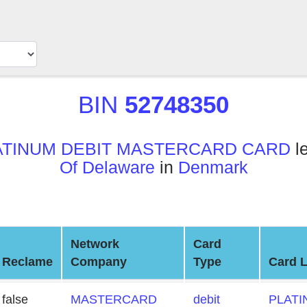
BIN
52748350
ATINUM DEBIT MASTERCARD CARD
le
Of Delaware
in
Denmark
Network
Card
Reclame
Company
Type
Card L
false
MASTERCARD
debit
PLATI