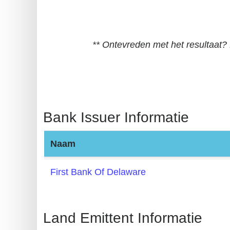
BIN
CC
Generator
** Ontevreden met het resultaat
from
Banks
Credit
Card
Bank Issuer Informatie
Validator
Credit
Naam
Card
Generator
First Bank Of Delaware
Random
Credit
Card
Land Emittent Informatie
Generator