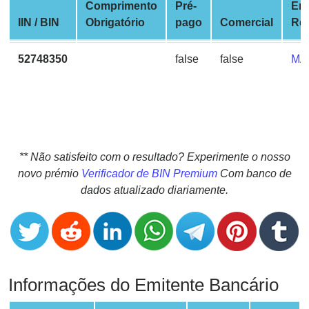
CC
Comprimento
Pré-
Em
Generator
IIN / BIN
Obrigatório
pago
Comercial
Re
from
Banks
52748350
false
false
MA
Credit
Card
Validator
Credit
** Não satisfeito com o resultado? Experimente o nosso
Card
novo prémio
Verificador de BIN Premium
Com banco de
Generator
dados atualizado diariamente.
Random
Credit
Card
Generator
Generate
Informações do Emitente Bancário
Credit
Card