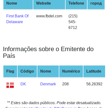
Nome
Website
Telefone
город
from
BIN
First Bank Of
www.fbdel.com
(215)
Credit
Delaware
545-
Card
6712
Checker
Service
Informações sobre o Emitente do
What
is
País
My
IP
Flag
Código
Nome
Numérico
Latitude
Address
?
DK
Denmark
208
56.26392
IP
Lookup
IP
** Estes são dados públicos. Pode estar desatualizado.
BIN