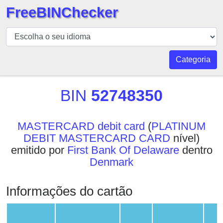
FreeBINChecker
BIN
Verificador
BIN
Categoria
Pesquisar
BIN
BIN
52748350
Número
BIN
MASTERCARD debit card
(
PLATINUM
API
DEBIT MASTERCARD CARD
nível)
BIN
emitido por
First Bank Of Delaware
dentro
Generator
Denmark
BIN
Checker
Informações do cartão
v2
BIN