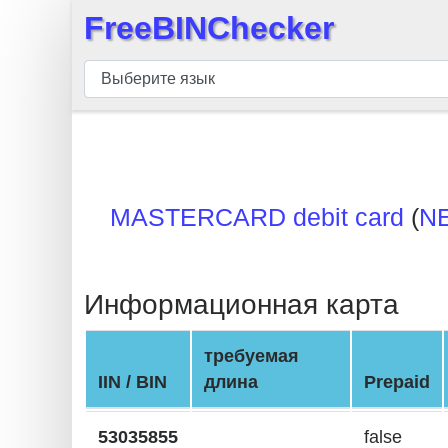
FreeBINChecker
×
БИН
шашка
БИН
Поиск
БИН
MASTERCARD debit card
(
N
номер
БИН
API
Информационная карта
BIN
Generator
требуемая
BIN
IIN / BIN
длина
Prepaid
Checker
v2
53035855
false