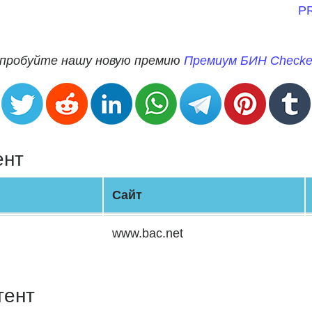
P
опробуйте нашу новую премию
Премиум БИН Checke
ент
Сайт
www.bac.net
тент