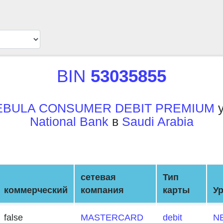
BIN
53035855
EBULA CONSUMER DEBIT PREMIUM
у
National Bank
в
Saudi Arabia
сетевая
Тип
коммерческий
компания
карты
У
false
MASTERCARD
debit
N