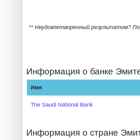
BIN
CC
Generator
** Неудовлетворенный результатом? П
from
Banks
Credit
Card
Информация о банке Эмит
Validator
Credit
Имя
Card
Generator
The Saudi National Bank
Random
Credit
Card
Информация о стране Эми
Generator