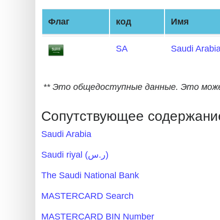
Generate
Флаг
код
Имя
Credit
Card
SA
Saudi Arabi
from
BIN
Credit
** Это общедоступные данные. Это мо
Card
Checker
Сопутствующее содержание
Service
Saudi Arabia
What
Saudi riyal (ر.س)
is
The Saudi National Bank
My
IP
MASTERCARD Search
Address
MASTERCARD BIN Number