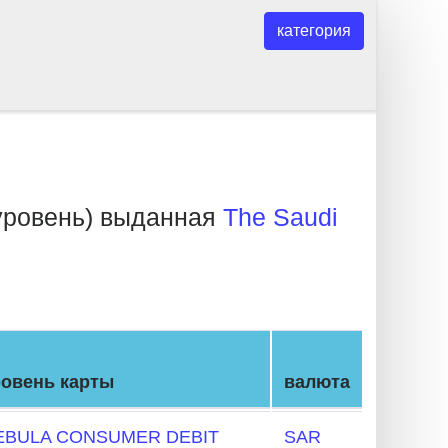
категория
ровень) выданная
The Saudi
ровень карты
валюта
EBULA CONSUMER DEBIT
SAR