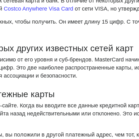
сетевая карта и банк. В отличие от некоторых други
ый
Costco Anywhere Visa Card
от сети VISA, но утверж
ных, чтобы получить. Он имеет длину 15 цифр. С то
ых других известных сетей карт
висимо от его уровня и суб-брендов. MasterCard начи
 цифр. Это две наиболее распространенные карты, 
я ассоциации и безопасности.
тежные карты
б-сайте. Когда вы вводите все данные кредитной кар
айта назад недействительными или отклонено. Это 
ы, вы положили в другой платежный адрес, чем тот,