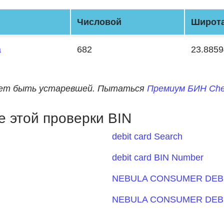
Числовой
Широт
a
682
23.885
жет быть устаревшей. Пытаться
Премиум БИН Che
 этой проверки BIN
debit card Search
debit card BIN Number
NEBULA CONSUMER DEBI
NEBULA CONSUMER DEBI