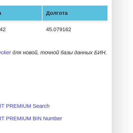
а
Долгота
942
45.079162
cker
для новой, точной базы данных БИН.
T PREMIUM Search
T PREMIUM BIN Number