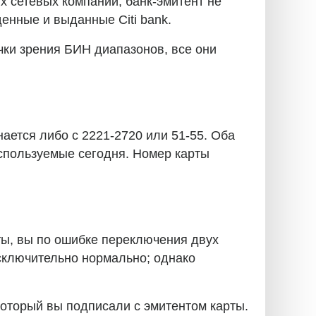
х сетевых компаний, банк-эмитент не
денные и выданные Citi bank.
чки зрения БИН диапазонов, все они
нается либо с 2221-2720 или 51-55. Оба
используемые сегодня. Номер карты
ты, вы по ошибке переключения двух
исключительно нормально; однако
 который вы подписали с эмитентом карты.