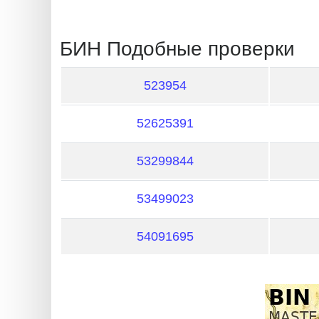
?
IP
БИН Подобные проверки
Lookup
IP
523954
BIN
Checker
52625391
/
Validator
53299844
53499023
54091695