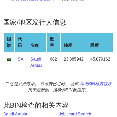
Generate
Credit
Card
国家/地区发行人信息
from
BIN
Credit
国
代
数
Card
旗
码
名称
字
纬度
经度
Checker
Service
SA
Saudi
682
23.885942
45.079162
Arabia
What
is
** 这是公开数据。 它可能已过时。 尝试
高级BIN检查程序
My
用于最新的，准确的BIN数据库。
IP
Address
?
此BIN检查的相关内容
IP
Saudi Arabia
debit card Search