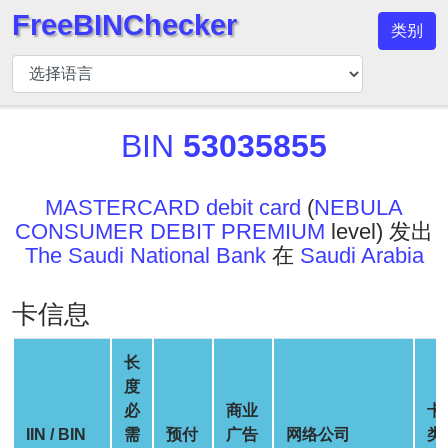
FreeBINChecker
类别
BIN
检
查
器
BIN
53035855
BIN
搜
MASTERCARD debit card
(
NEBULA
索
CONSUMER DEBIT PREMIUM
level) 发出
BIN
The Saudi National Bank
在
Saudi Arabia
号
BIN
卡信息
API
BIN
长
Generator
度
必
商业
卡
BIN
IIN / BIN
需
预付
广告
网络公司
类
Checker