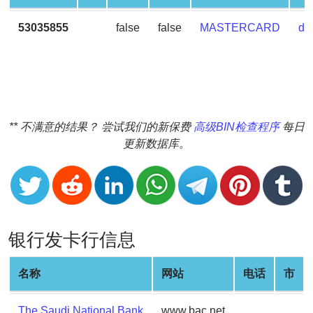
v2
53035855
false
false
MASTERCARD
deb
BIN
CC
Generator
from
Banks
** 不满意的结果？ 尝试我们的新保费
高级BIN检查程序
每日
Credit
更新数据库。
Card
Validator
Credit
Card
Generator
银行发卡行信息
Random
Credit
名称
网站
电话
市
Card
Generator
The Saudi National Bank
www.bac.net