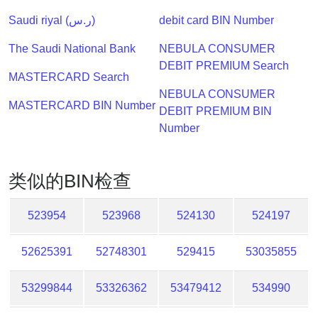
Lookup
Saudi riyal (ر.س)
debit card BIN Number
IP
BIN
The Saudi National Bank
NEBULA CONSUMER
Checker
DEBIT PREMIUM Search
/
MASTERCARD Search
Validator
NEBULA CONSUMER
MASTERCARD BIN Number
DEBIT PREMIUM BIN
Number
类似的BIN检查
523954
523968
524130
524197
52625391
52748301
529415
53035855
53299844
53326362
53479412
534990