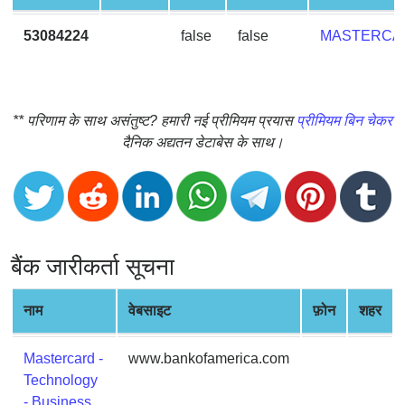
CC
Generator
53084224
false
false
MASTERCA
from
Banks
Credit
** परिणाम के साथ असंतुष्ट? हमारी नई प्रीमियम प्रयास
प्रीमियम बिन चेकर
Card
दैनिक अद्यतन डेटाबेस के साथ।
Validator
Credit
Card
Generator
Random
बैंक जारीकर्ता सूचना
Credit
Card
नाम
वेबसाइट
फ़ोन
शहर
Generator
Generate
Mastercard -
www.bankofamerica.com
Credit
Technology
Card
- Business