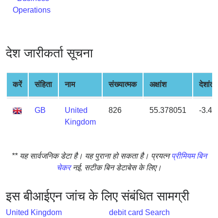
from
Operations
BIN
Credit
Card
देश जारीकर्ता सूचना
Checker
Service
करें
संहिता
नाम
संख्यात्मक
अक्षांश
देशांतर
What
is
GB
United
826
55.378051
-3.4
My
Kingdom
IP
Address
** यह सार्वजनिक डेटा है। यह पुराना हो सकता है। प्रयत्न
प्रीमियम बिन
?
चेकर
नई, सटीक बिन डेटाबेस के लिए।
IP
Lookup
इस बीआईएन जांच के लिए संबंधित सामग्री
IP
BIN
United Kingdom
debit card Search