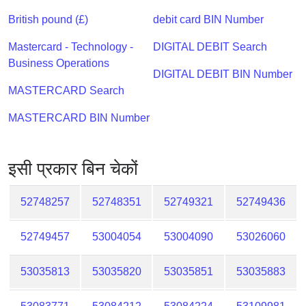
Checker
British pound (£)
debit card BIN Number
/
Validator
Mastercard - Technology -
DIGITAL DEBIT Search
Business Operations
DIGITAL DEBIT BIN Number
MASTERCARD Search
MASTERCARD BIN Number
इसी प्रकार बिन चेकों
52748257
52748351
52749321
52749436
52749457
53004054
53004090
53026060
53035813
53035820
53035851
53035883