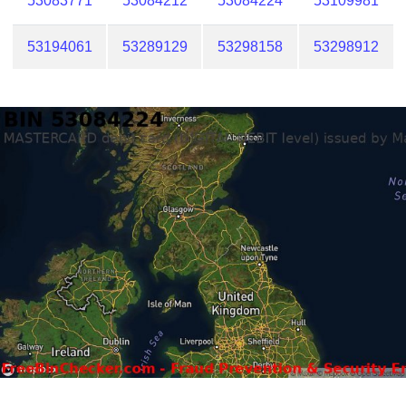
53083771
53084212
53084224
53109981
53194061
53289129
53298158
53298912