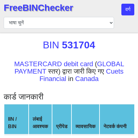
FreeBINChecker
वर्ग
बिन
चेकर
बिन
BIN
531704
खोजें
बिन
संख्या
MASTERCARD debit card
(
GLOBAL
PAYMENT
स्तर) द्वारा जारी किए गए
Cuets
बिन
Financial
in
Canada
एपीआई
BIN
कार्ड जानकारी
Generator
BIN
Checker
IIN /
लंबाई
v2
BIN
आवश्यक
प्रीपेड
व्यावसायिक
नेटवर्क कंपनी
BIN