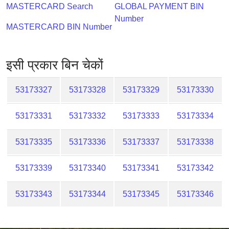
Checker
MASTERCARD Search
GLOBAL PAYMENT BIN
/
Number
MASTERCARD BIN Number
Validator
इसी प्रकार बिन चेकों
53173327
53173328
53173329
53173330
53173331
53173332
53173333
53173334
53173335
53173336
53173337
53173338
53173339
53173340
53173341
53173342
53173343
53173344
53173345
53173346