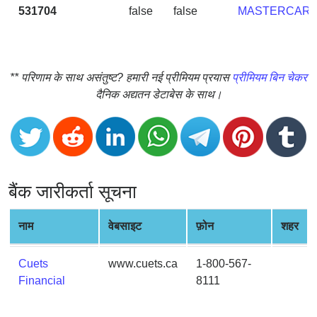
CC
531704
false
false
MASTERCAR
Generator
from
Banks
** परिणाम के साथ असंतुष्ट? हमारी नई प्रीमियम प्रयास
प्रीमियम बिन चेकर
Credit
दैनिक अद्यतन डेटाबेस के साथ।
Card
Validator
Credit
Card
Generator
बैंक जारीकर्ता सूचना
Random
Credit
नाम
वेबसाइट
फ़ोन
शहर
Card
Generator
Cuets
www.cuets.ca
1-800-567-
Generate
Financial
8111
Credit
Card