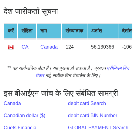
from
देश जारीकर्ता सूचना
BIN
Credit
Card
करें
संहिता
नाम
संख्यात्मक
अक्षांश
देशांतर
Checker
Service
CA
Canada
124
56.130366
-106.
What
** यह सार्वजनिक डेटा है। यह पुराना हो सकता है। प्रयत्न
प्रीमियम बिन
is
चेकर
नई, सटीक बिन डेटाबेस के लिए।
My
IP
Address
इस बीआईएन जांच के लिए संबंधित सामग्री
?
Canada
debit card Search
IP
Lookup
Canadian dollar ($)
debit card BIN Number
IP
Cuets Financial
GLOBAL PAYMENT Search
BIN