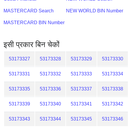
Checker
/
MASTERCARD Search
NEW WORLD BIN Number
Validator
MASTERCARD BIN Number
इसी प्रकार बिन चेकों
53173327
53173328
53173329
53173330
53173331
53173332
53173333
53173334
53173335
53173336
53173337
53173338
53173339
53173340
53173341
53173342
53173343
53173344
53173345
53173346