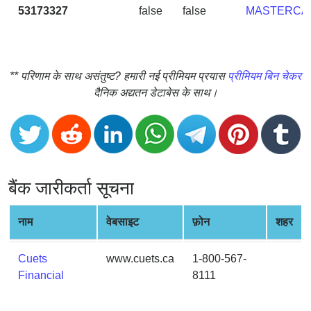
CC
53173327
false
false
MASTERCA
Generator
from
Banks
** परिणाम के साथ असंतुष्ट? हमारी नई प्रीमियम प्रयास
प्रीमियम बिन चेकर
Credit
दैनिक अद्यतन डेटाबेस के साथ।
Card
Validator
Credit
Card
Generator
बैंक जारीकर्ता सूचना
Random
Credit
नाम
वेबसाइट
फ़ोन
शहर
Card
Generator
Cuets
www.cuets.ca
1-800-567-
Generate
Financial
8111
Credit
Card