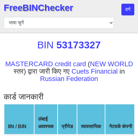
FreeBINChecker
वर्ग
बिन
चेकर
बिन
BIN
53173327
खोजें
बिन
संख्या
MASTERCARD credit card
(
NEW WORLD
स्तर) द्वारा जारी किए गए
Cuets Financial
in
बिन
Russian Federation
एपीआई
BIN
कार्ड जानकारी
Generator
BIN
Checker
लंबाई
v2
IIN / BIN
आवश्यक
प्रीपेड
व्यावसायिक
नेटवर्क कंपनी
BIN