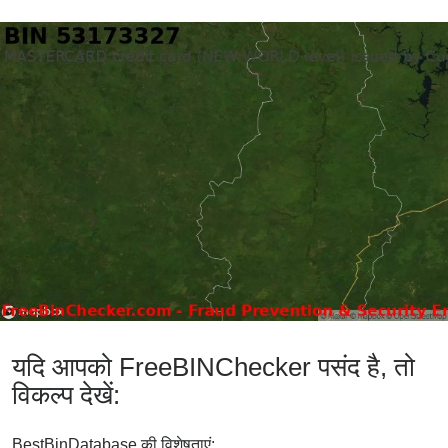
यदि आपको FreeBINChecker पसंद है, तो
विकल्प देखें:
BestBinDatabase की विशेषताएं: