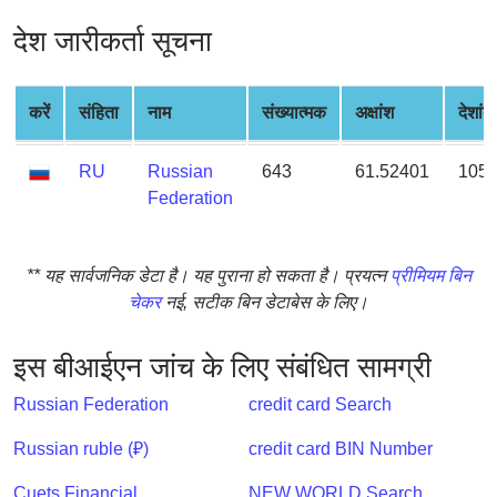
from
देश जारीकर्ता सूचना
BIN
Credit
Card
करें
संहिता
नाम
संख्यात्मक
अक्षांश
देशांत
Checker
Service
RU
Russian
643
61.52401
105.
Federation
What
is
** यह सार्वजनिक डेटा है। यह पुराना हो सकता है। प्रयत्न
प्रीमियम बिन
My
चेकर
नई, सटीक बिन डेटाबेस के लिए।
IP
Address
?
इस बीआईएन जांच के लिए संबंधित सामग्री
IP
Russian Federation
credit card Search
Lookup
Russian ruble (₽)
credit card BIN Number
IP
BIN
Cuets Financial
NEW WORLD Search