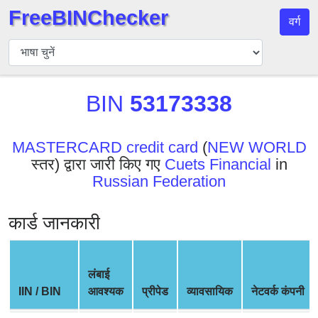
FreeBINChecker
वर्ग
बिन
चेकर
बिन
BIN
53173338
खोजें
बिन
संख्या
MASTERCARD credit card
(
NEW WORLD
स्तर) द्वारा जारी किए गए
Cuets Financial
in
बिन
Russian Federation
एपीआई
BIN
कार्ड जानकारी
Generator
BIN
Checker
लंबाई
v2
IIN / BIN
आवश्यक
प्रीपेड
व्यावसायिक
नेटवर्क कंपनी
BIN