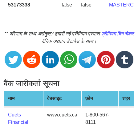
CC
53173338
false
false
MASTERCA
Generator
from
Banks
** परिणाम के साथ असंतुष्ट? हमारी नई प्रीमियम प्रयास
प्रीमियम बिन चेकर
Credit
दैनिक अद्यतन डेटाबेस के साथ।
Card
Validator
Credit
Card
Generator
बैंक जारीकर्ता सूचना
Random
Credit
नाम
वेबसाइट
फ़ोन
शहर
Card
Generator
Cuets
www.cuets.ca
1-800-567-
Generate
Financial
8111
Credit
Card