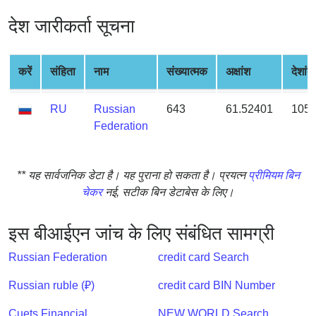
from
देश जारीकर्ता सूचना
BIN
Credit
Card
करें
संहिता
नाम
संख्यात्मक
अक्षांश
देशांत
Checker
Service
RU
Russian
643
61.52401
105.
Federation
What
is
** यह सार्वजनिक डेटा है। यह पुराना हो सकता है। प्रयत्न
प्रीमियम बिन
My
चेकर
नई, सटीक बिन डेटाबेस के लिए।
IP
Address
?
इस बीआईएन जांच के लिए संबंधित सामग्री
IP
Russian Federation
credit card Search
Lookup
Russian ruble (₽)
credit card BIN Number
IP
BIN
Cuets Financial
NEW WORLD Search