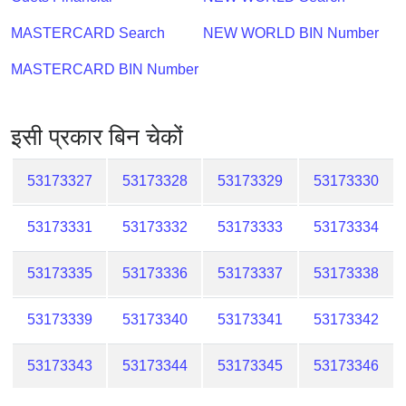
Checker
/
MASTERCARD Search
NEW WORLD BIN Number
Validator
MASTERCARD BIN Number
इसी प्रकार बिन चेकों
53173327
53173328
53173329
53173330
53173331
53173332
53173333
53173334
53173335
53173336
53173337
53173338
53173339
53173340
53173341
53173342
53173343
53173344
53173345
53173346