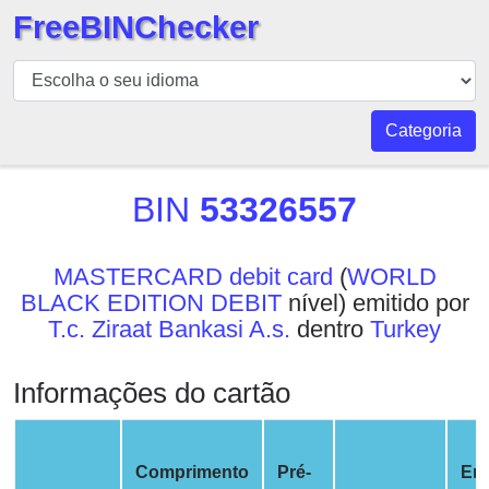
FreeBINChecker
BIN
Verificador
BIN
Categoria
Pesquisar
BIN
BIN
53326557
Número
BIN
MASTERCARD debit card
(
WORLD
API
BLACK EDITION DEBIT
nível) emitido por
BIN
T.c. Ziraat Bankasi A.s.
dentro
Turkey
Generator
BIN
Informações do cartão
Checker
v2
BIN
Comprimento
Pré-
Em