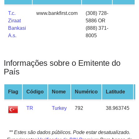
from
BIN
T.c.
www.bankfirst.com
(308) 728-
Ziraat
5886 OR
Credit
Bankasi
(888) 371-
Card
A.s.
8005
Checker
Service
Informações sobre o Emitente do
What
is
País
My
IP
Flag
Código
Nome
Numérico
Latitude
Address
?
TR
Turkey
792
38.963745
IP
Lookup
IP
** Estes são dados públicos. Pode estar desatualizado.
BIN