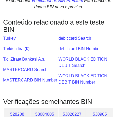
Experimentar
Verificador de BIN Premium
Para banco de
Checker
dados BIN novo e preciso.
/
Validator
Conteúdo relacionado a este teste
BIN
Turkey
debit card Search
Turkish lira (₺)
debit card BIN Number
T.c. Ziraat Bankasi A.s.
WORLD BLACK EDITION
DEBIT Search
MASTERCARD Search
WORLD BLACK EDITION
MASTERCARD BIN Number
DEBIT BIN Number
Verificações semelhantes BIN
528208
53004005
53026227
530905