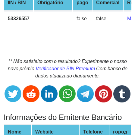
CC
IIN / BIN
Obrigatório
pago
Comercial
Re
Generator
from
53326557
false
false
MA
Banks
Credit
Card
Validator
** Não satisfeito com o resultado? Experimente o nosso
Credit
novo prémio
Verificador de BIN Premium
Com banco de
Card
dados atualizado diariamente.
Generator
Random
Credit
Card
Generator
Informações do Emitente Bancário
Generate
Credit
Nome
Website
Telefone
город
Card