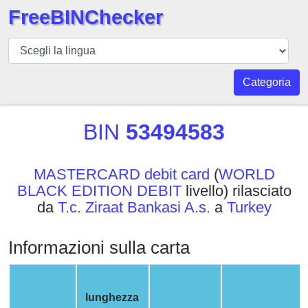
FreeBINChecker
BIN
checker
BIN
Categoria
Ricerca
BIN
BIN
53494583
Numero
BIN
MASTERCARD debit card
(
WORLD
API
BLACK EDITION DEBIT
livello) rilasciato
BIN
da
T.c. Ziraat Bankasi A.s.
a
Turkey
Generator
BIN
Informazioni sulla carta
Checker
v2
BIN
lunghezza