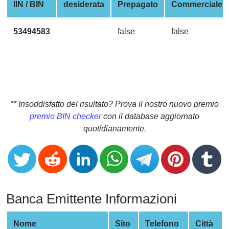
CC
IIN / BIN
desiderata
Prepagato
Commerciale
Generator
from
53494583
false
false
Banks
Credit
Card
Validator
** Insoddisfatto del risultato? Prova il nostro nuovo premio
Credit
premio BIN checker
con il database aggiornato
Card
quotidianamente.
Generator
Random
Credit
Card
Generator
Banca Emittente Informazioni
Generate
Credit
Nome
Sito
Telefono
Città
Card