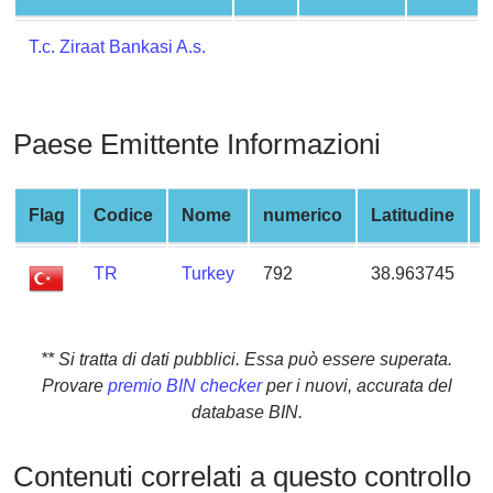
from
BIN
T.c. Ziraat Bankasi A.s.
Credit
Card
Checker
Paese Emittente Informazioni
Service
Flag
Codice
Nome
numerico
Latitudine
L
What
is
TR
Turkey
792
38.963745
3
My
IP
Address
?
** Si tratta di dati pubblici. Essa può essere superata.
Provare
premio BIN checker
per i nuovi, accurata del
IP
database BIN.
Lookup
IP
Contenuti correlati a questo controllo
BIN