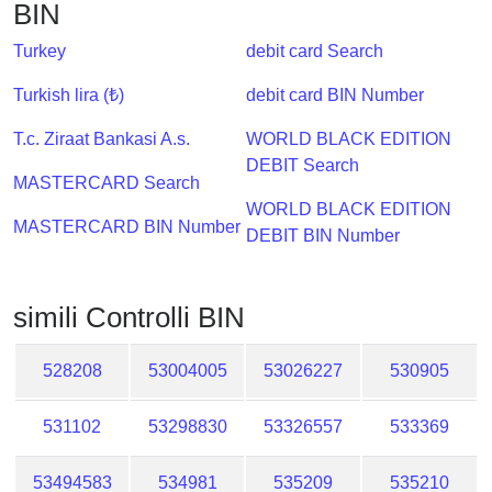
BIN
Checker
/
Turkey
debit card Search
Validator
Turkish lira (₺)
debit card BIN Number
T.c. Ziraat Bankasi A.s.
WORLD BLACK EDITION
DEBIT Search
MASTERCARD Search
WORLD BLACK EDITION
MASTERCARD BIN Number
DEBIT BIN Number
simili Controlli BIN
528208
53004005
53026227
530905
531102
53298830
53326557
533369
53494583
534981
535209
535210