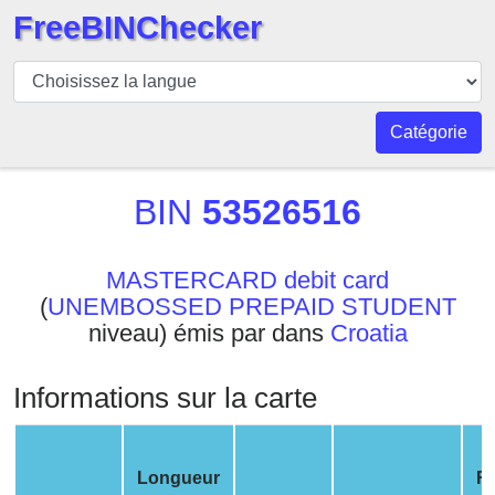
FreeBINChecker
BIN
Vérificateur
BIN
Catégorie
Recherche
Numéro
BIN
53526516
BIN
BIN
MASTERCARD debit card
API
(
UNEMBOSSED PREPAID STUDENT
BIN
niveau) émis par dans
Croatia
Generator
BIN
Informations sur la carte
Checker
v2
BIN
Longueur
R