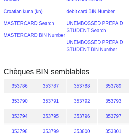
Checker
/
Croatian kuna (kn)
debit card BIN Number
Validator
MASTERCARD Search
UNEMBOSSED PREPAID
STUDENT Search
MASTERCARD BIN Number
UNEMBOSSED PREPAID
STUDENT BIN Number
Chèques BIN semblables
353786
353787
353788
353789
353790
353791
353792
353793
353794
353795
353796
353797
353798
353799
353800
353801