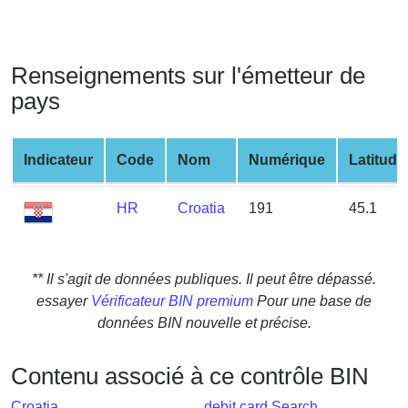
from
BIN
Credit
Renseignements sur l'émetteur de
Card
pays
Checker
Service
Indicateur
Code
Nom
Numérique
Latitude
What
is
HR
Croatia
191
45.1
My
IP
Address
** Il s'agit de données publiques. Il peut être dépassé.
?
essayer
Vérificateur BIN premium
Pour une base de
IP
données BIN nouvelle et précise.
Lookup
Contenu associé à ce contrôle BIN
IP
BIN
Croatia
debit card Search