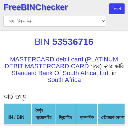
FreeBINChecker
বিভাগ
বিন
যাচাইকারী
বিন
BIN
53536716
অনুসন্ধান
বিন
সংখ্যা
MASTERCARD debit card
(
PLATINUM
DEBIT MASTERCARD CARD
স্তর) দ্বারা জারি
বিন
Standard Bank Of South Africa, Ltd.
in
এপিআই
South Africa
BIN
Generator
কার্ড তথ্য
BIN
Checker
দৈর্ঘ্য
v2
IIN / BIN
প্রয়োজনীয়
প্রিপেইড
ব্যবসায়িক
নেটওয়ার্ক কোম্পান
BIN