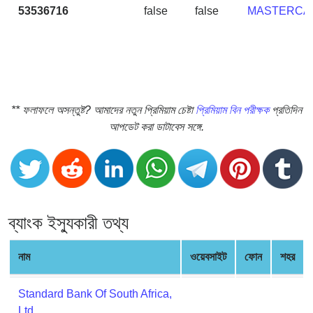
CC
53536716
false
false
MASTERCA
Generator
from
Banks
Credit
Card
** ফলাফলে অসন্তুষ্ট? আমাদের নতুন প্রিমিয়াম চেষ্টা
প্রিমিয়াম বিন পরীক্ষক
প্রতিদিন
Validator
আপডেট করা ডাটাবেস সঙ্গে.
Credit
Card
Generator
Random
Credit
ব্যাংক ইস্যুকারী তথ্য
Card
Generator
নাম
ওয়েবসাইট
ফোন
শহর
Generate
Credit
Standard Bank Of South Africa,
Card
Ltd.