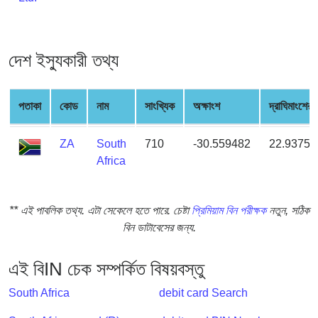
from
BIN
Credit
দেশ ইস্যুকারী তথ্য
Card
Checker
Service
পতাকা
কোড
নাম
সাংখ্যিক
অক্ষাংশ
দ্রাঘিমাংশের
What
ZA
South
710
-30.559482
22.93750
is
Africa
My
IP
** এই পাবলিক তথ্য. এটা সেকেলে হতে পারে. চেষ্টা
প্রিমিয়াম বিন পরীক্ষক
নতুন, সঠিক
Address
বিন ডাটাবেসের জন্য.
?
IP
এই বিIN চেক সম্পর্কিত বিষয়বস্তু
Lookup
IP
South Africa
debit card Search
BIN