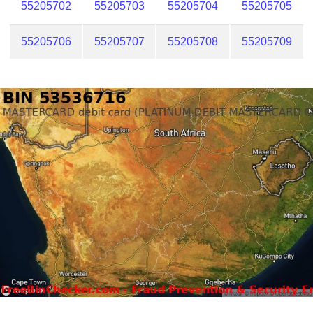
55205702
55205703
55205704
55205705
55205706
55205707
55205708
55205709