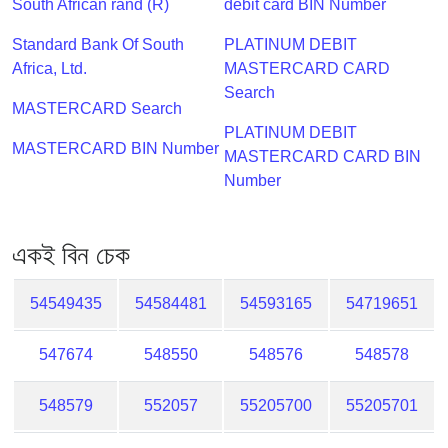
South African rand (R)
debit card BIN Number
Checker
/
Standard Bank Of South
PLATINUM DEBIT
Validator
Africa, Ltd.
MASTERCARD CARD
Search
MASTERCARD Search
PLATINUM DEBIT
MASTERCARD BIN Number
MASTERCARD CARD BIN
Number
একই বিন চেক
54549435
54584481
54593165
54719651
547674
548550
548576
548578
548579
552057
55205700
55205701