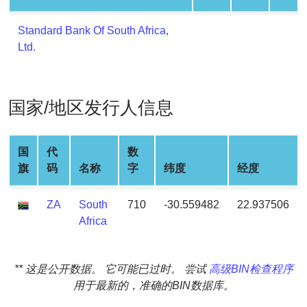
Generate
Credit
Standard Bank Of South Africa,
Card
Ltd.
from
BIN
Credit
国家/地区发行人信息
Card
Checker
Service
国
代
数
旗
码
名称
字
纬度
经度
What
is
ZA
South
710
-30.559482
22.937506
My
Africa
IP
Address
** 这是公开数据。 它可能已过时。 尝试
高级BIN检查程序
?
用于最新的，准确的BIN数据库。
IP