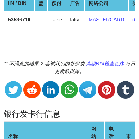
IIN / BIN
需
预付
广告
网络公司
类
v2
BIN
53536716
false
false
MASTERCARD
deb
CC
Generator
from
Banks
Credit
** 不满意的结果？ 尝试我们的新保费
高级BIN检查程序
每日
Card
更新数据库。
Validator
Credit
Card
Generator
Random
银行发卡行信息
Credit
Card
网
电
Generator
名称
站
话
市