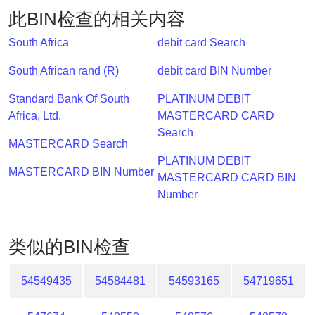
Lookup
此BIN检查的相关内容
IP
BIN
South Africa
debit card Search
Checker
South African rand (R)
debit card BIN Number
/
Validator
Standard Bank Of South
PLATINUM DEBIT
Africa, Ltd.
MASTERCARD CARD
Search
MASTERCARD Search
PLATINUM DEBIT
MASTERCARD BIN Number
MASTERCARD CARD BIN
Number
类似的BIN检查
54549435
54584481
54593165
54719651