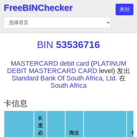
FreeBINChecker
类别
BIN
检
查
器
BIN
53536716
BIN
搜
MASTERCARD debit card
(
PLATINUM
索
DEBIT MASTERCARD CARD
level) 发出
BIN
Standard Bank Of South Africa, Ltd.
在
号
South Africa
BIN
API
卡信息
BIN
Generator
长
度
BIN
必
商业
卡
Checker