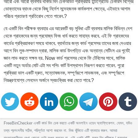
আরো এবং আরো ব্যবসার থাকার বিন চেকআউট প্রক্রিয়ায় ইন্টিগ্রেটেড চেকারস বিশ্বের
ভোক্তাদের ব্যাংক থেকে কিছু নির্দেশ সন্দেহজনক কার্যকলাপ ক্ষেত্রে, এইভাবে আগাম
পরিচয় প্রতারণা প্রতিরোধ পেতে পারেন.?
যে একটি বিন পরীক্ষক ব্যবহার এর আরেকটি বড় সুবিধা এটি ব্যবসার মালিক বিভিন্ন দেশ
থেকে গ্রাহকদের জন্য প্রযোজ্য ফিজ ধার্য করতে সাহায্য করবে. এই ফি গ্রাহকদের
কার্ডের প্রক্রিয়াকরণ সময়ে থাকবে. ব্যার্থতার জন্য কার্ড প্রসেসর তাদের জমা দেওয়ার
আগে বিন লুক-সম্পাদন দ্বারা. মালিক কার্ড উৎপত্তি এবং অন্যান্য সেটিংস এর পূর্বেই
জ্ঞান লাভ করতে সক্ষম হয়. Now কার্ড প্রসেসর থেকে ফি টেবিলের সাথে, মালিক
একটি নতুন অর্ডার মোট এটা সব শপিং কার্ট উপস্থাপন নিরূপণ করতে পারেন. পুরো
প্রক্রিয়া ভাল একটি দ্রুত, সন্তোষজনক, সম্পূর্ণরূপে লাভজনক, এবং সম্পূর্ণরূপে
নিয়ন্ত্রণযোগ্য লেনদেন অর্জনে স্বয়ংক্রিয় করা যেতে পারে.?
FreeBinChecker একটি কার্ড বিন চেক করতে একটি অনলাইন ওয়েব অ্যাপ্লিকেশন. যেমন, যদিও
তথ্য প্রশংসনীয় সঠিক, পরিপূর্ণতা আশা করবেন না. নিজ ঝুঁকিতে এটি ব্যবহার করুন. আমরা
ব্যবহারকারীদের লেখা কোনো ডেটা সঞ্চয় করবেন না. এটা একটা খাঁটি, মুক্ত বিন পরীক্ষক / লুকআপ