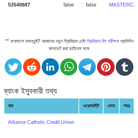
CC
53540687
false
false
MASTERCA
Generator
from
Banks
Credit
** ফলাফলে অসন্তুষ্ট? আমাদের নতুন প্রিমিয়াম চেষ্টা
প্রিমিয়াম বিন পরীক্ষক
প্রতিদিন
Card
আপডেট করা ডাটাবেস সঙ্গে.
Validator
Credit
Card
Generator
Random
ব্যাংক ইস্যুকারী তথ্য
Credit
Card
নাম
ওয়েবসাইট
ফোন
শহর
Generator
Generate
Alliance Catholic Credit Union
Credit
Card