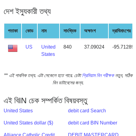
from
দেশ ইস্যুকারী তথ্য
BIN
Credit
Card
পতাকা
কোড
নাম
সাংখ্যিক
অক্ষাংশ
দ্রাঘিমাংশের
Checker
Service
US
United
840
37.09024
-95.71289
States
What
is
** এই পাবলিক তথ্য. এটা সেকেলে হতে পারে. চেষ্টা
প্রিমিয়াম বিন পরীক্ষক
নতুন, সঠিক
My
বিন ডাটাবেসের জন্য.
IP
Address
?
এই বিIN চেক সম্পর্কিত বিষয়বস্তু
IP
United States
debit card Search
Lookup
United States dollar ($)
debit card BIN Number
IP
BIN
Alliance Catholic Credit
DEBIT MASTERCARD