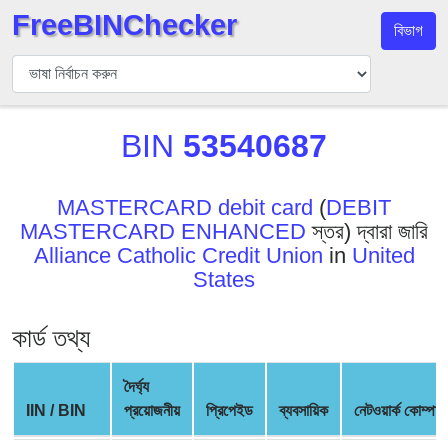
FreeBINChecker
বিভাগ
বিন
যাচাইকারী
বিন
BIN
53540687
অনুসন্ধান
বিন
সংখ্যা
MASTERCARD debit card
(
DEBIT
MASTERCARD ENHANCED
স্তর) দ্বারা জারি
বিন
Alliance Catholic Credit Union
in
United
এপিআই
States
BIN
Generator
কার্ড তথ্য
BIN
Checker
দৈর্ঘ্য
v2
IIN / BIN
প্রয়োজনীয়
প্রিপেইড
ব্যবসায়িক
নেটওয়ার্ক কোম্পান
BIN