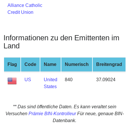
from
Alliance Catholic
BIN
Credit Union
Credit
Card
Checker
Informationen zu den Emittenten im
Service
Land
What
Flag
Code
Name
Numerisch
Breitengrad
is
My
IP
US
United
840
37.09024
Address
States
?
IP
** Das sind öffentliche Daten. Es kann veraltet sein
Lookup
Versuchen
Prämie BIN-Kontrolleur
Für neue, genaue BIN-
IP
Datenbank.
BIN