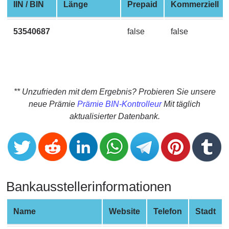
CC
IIN / BIN
Länge
Prepaid
Kommerziell
Generator
from
53540687
false
false
Banks
Credit
Card
Validator
** Unzufrieden mit dem Ergebnis? Probieren Sie unsere
neue Prämie
Prämie BIN-Kontrolleur
Mit täglich
Credit
aktualisierter Datenbank.
Card
Generator
Random
Credit
Card
Bankausstellerinformationen
Generator
Generate
Name
Website
Telefon
Stadt
Credit
Card