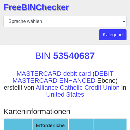
FreeBINChecker
BIN
Prüfer
BIN
Kategorie
Suche
BIN
BIN
53540687
Nummer
BIN
MASTERCARD debit card
(
DEBIT
API
MASTERCARD ENHANCED
Ebene)
BIN
erstellt von
Alliance Catholic Credit Union
in
Generator
United States
BIN
Checker
Karteninformationen
v2
BIN
Erforderliche