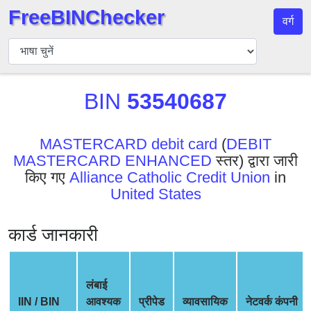
FreeBINChecker
वर्ग
बिन
चेकर
बिन
BIN
53540687
खोजें
बिन
संख्या
MASTERCARD debit card
(
DEBIT
MASTERCARD ENHANCED
स्तर) द्वारा जारी
बिन
किए गए
Alliance Catholic Credit Union
in
एपीआई
United States
BIN
Generator
कार्ड जानकारी
BIN
Checker
v2
लंबाई
BIN
IIN / BIN
आवश्यक
प्रीपेड
व्यावसायिक
नेटवर्क कंपनी