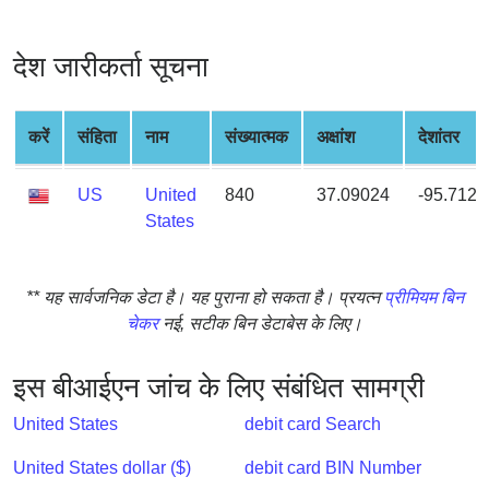
from
BIN
देश जारीकर्ता सूचना
Credit
Card
Checker
करें
संहिता
नाम
संख्यात्मक
अक्षांश
देशांतर
Service
US
United
840
37.09024
-95.7128
What
States
is
My
** यह सार्वजनिक डेटा है। यह पुराना हो सकता है। प्रयत्न
प्रीमियम बिन
IP
चेकर
नई, सटीक बिन डेटाबेस के लिए।
Address
?
इस बीआईएन जांच के लिए संबंधित सामग्री
IP
Lookup
United States
debit card Search
IP
United States dollar ($)
debit card BIN Number
BIN