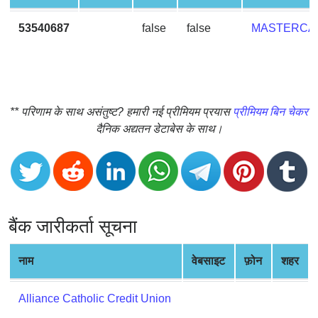
CC
Generator
53540687
false
false
MASTERCA
from
Banks
Credit
Card
** परिणाम के साथ असंतुष्ट? हमारी नई प्रीमियम प्रयास
प्रीमियम बिन चेकर
Validator
दैनिक अद्यतन डेटाबेस के साथ।
Credit
Card
Generator
Random
Credit
बैंक जारीकर्ता सूचना
Card
Generator
नाम
वेबसाइट
फ़ोन
शहर
Generate
Credit
Alliance Catholic Credit Union
Card