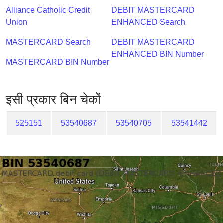
Checker
Alliance Catholic Credit
DEBIT MASTERCARD
/
Union
ENHANCED Search
Validator
MASTERCARD Search
DEBIT MASTERCARD
ENHANCED BIN Number
MASTERCARD BIN Number
इसी प्रकार बिन चेकों
525151
53540687
53540705
53541442