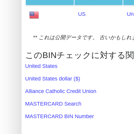
Card
Generator
US
Un
Random
Credit
** これは公開データです。 古いかもし
Card
Generator
このBINチェックに対する
Generate
Credit
United States
Card
United States dollar ($)
from
BIN
Alliance Catholic Credit Union
Credit
MASTERCARD Search
Card
MASTERCARD BIN Number
Checker
Service