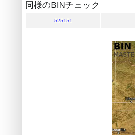
同様のBINチェック
What
is
525151
My
IP
Address
?
IP
Lookup
IP
BIN
Checker
/
Validator