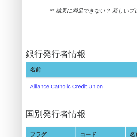
BIN
** 結果に満足できない？ 新しい
Generator
BIN
Checker
v2
銀行発行者情報
BIN
CC
名前
Generator
from
Alliance Catholic Credit Union
Banks
Credit
国別発行者情報
Card
Validator
Credit
フラグ
コード
名