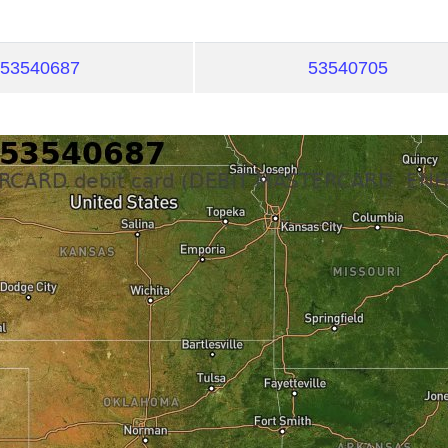
53540687
53540705