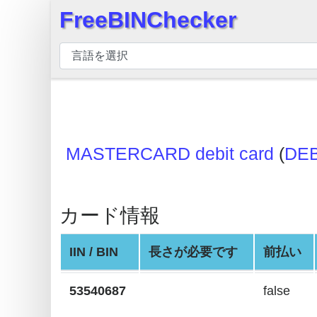
FreeBINChecker
×
BIN
チ
ェ
ッ
カ
ー
MASTERCARD debit card
(
DE
BIN
検
索
カード情報
BIN
番
IIN / BIN
長さが必要です
前払い
号
53540687
false
BIN
API