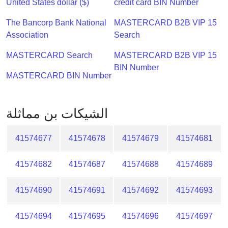
United States dollar ($)
credit card BIN Number
Checker
/
The Bancorp Bank National
MASTERCARD B2B VIP 15
Validator
Association
Search
MASTERCARD Search
MASTERCARD B2B VIP 15
BIN Number
MASTERCARD BIN Number
الشيكات بن مماثلة
41574677
41574678
41574679
41574681
41574682
41574687
41574688
41574689
41574690
41574691
41574692
41574693
41574694
41574695
41574696
41574697