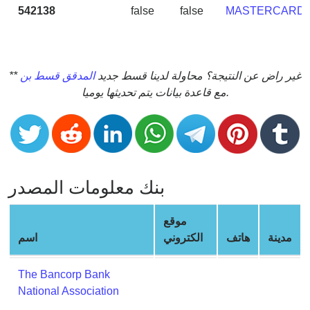
CC
542138
false
false
MASTERCARD
Generator
from
Banks
** غير راض عن النتيجة؟ محاولة لدينا قسط جديد
المدقق قسط بن
Credit
مع قاعدة بيانات يتم تحديثها يوميا.
Card
Validator
Credit
Card
Generator
بنك معلومات المصدر
Random
Credit
موقع
Card
مدينة
هاتف
الكتروني
اسم
Generator
Generate
The Bancorp Bank
Credit
National Association
Card