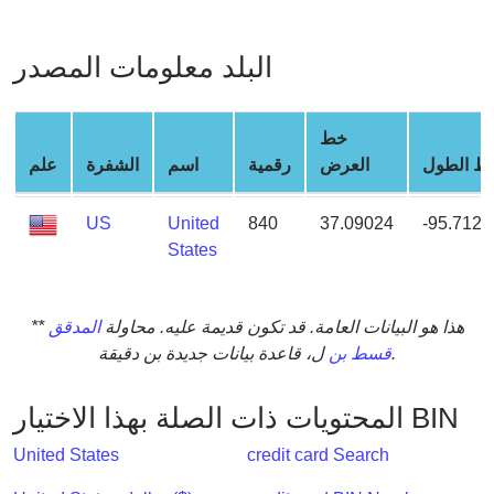
from
BIN
البلد معلومات المصدر
Credit
Card
Checker
خط
Service
ط الطول
العرض
رقمية
اسم
الشفرة
علم
What
US
United
840
37.09024
-95.7128
is
States
My
IP
** هذا هو البيانات العامة. قد تكون قديمة عليه. محاولة
المدقق
Address
ل، قاعدة بيانات جديدة بن دقيقة.
قسط بن
?
IP
المحتويات ذات الصلة بهذا الاختيار BIN
Lookup
IP
United States
credit card Search
BIN