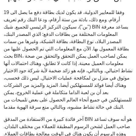
وفقا للمعايير الدولية، قد يكون لديك بطاقة دفع ما يصل الى 19
أرقام. ومع ذلك، بادئة من ستة أرقام، ودعا البنك رقم تعريف
("بن")، سيكون التركيز الرئيسي للجميع. شيك BIN يساعد معرفة
المعلومات المختلفة من بطاقات الدفع: الذي المصدر البنك،
المصدر البلاد، نوع البطاقة، بطاقة الشبكة، وغيرها من سمات
بطاقة المعمول بها. الآن مع المعلومات التي تم الحصول عليها من
بحث BIN، يمكن لصاحب العمل يمكن التحقق والتحقق من صحة
معلومات العميل معينة. إذا كانت لا تطابق، وهناك احتمالات أنها
نشاط احتيالي. وبالتالي، فإنه هو زائد ضخمة لأية شركة جود الاختيار
موثوق في منزل بن لمكافحة عمليات الاحتيال. ليس ذلك فحسب،
وهناك أيضا فوائد للمستهلكين أيضا. المزيد والمزيد من الشركات
بعد أن بن لعبة الداما متكاملة في عملية الخروج، يمكن
للمستهلكين في جميع أنحاء العالم الحصول على بعض تلميحات من
البنك في حالة نشاط مشبوه، وبالتالي منع سرقة الهوية مقدما.
آخر فائدة كبيرة من الاستفادة من المدقق BIN هو أنه سوف تساعد
صاحب العمل لشحن الرسوم المطبقة للعملاء من مختلف البلدان.
وهذه الرسوم أن يكون هناك في الوقت معالجة بطاقات العملاء.