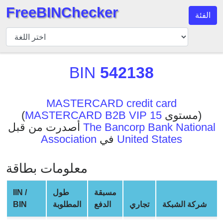
FreeBINChecker
الفئة
مدقق
BIN
بحث
BIN
542138
BIN
عدد
BIN
MASTERCARD credit card
مستوى)
MASTERCARD B2B VIP 15
(
BIN
The Bancorp Bank National
أصدرت من قبل
API
United States
في
Association
BIN
Generator
معلومات بطاقة
BIN
Checker
مسبقة
طول
IIN /
v2
شركة الشبكة
تجاري
الدفع
المطلوبة
BIN
BIN