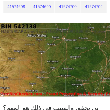
41574698
41574699
41574700
41574702
بن تحقق والسبب في ذلك هو المهم؟