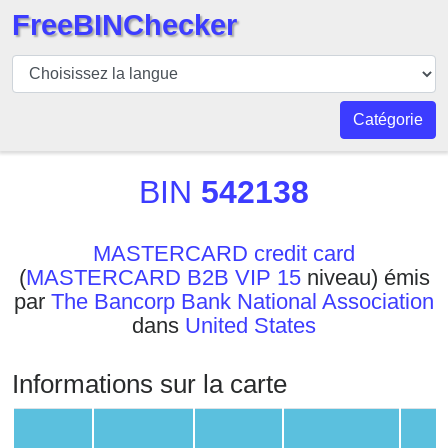
FreeBINChecker
BIN
Vérificateur
BIN
Catégorie
Recherche
Numéro
BIN
542138
BIN
BIN
MASTERCARD credit card
API
(
MASTERCARD B2B VIP 15
niveau) émis
BIN
par
The Bancorp Bank National Association
Generator
dans
United States
BIN
Checker
Informations sur la carte
v2
BIN