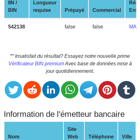
CC
IIN /
Longueur
Rés
Generator
BIN
requise
Prépayé
Commercial
Entr
from
Banks
542138
false
false
MAS
Credit
Card
Validator
** Insatisfait du résultat? Essayez notre nouvelle prime
Vérificateur BIN premium
Avec base de données mise à
Credit
jour quotidiennement.
Card
Generator
Random
Credit
Card
Information de l'émetteur bancaire
Generator
Generate
Site
Credit
Nom
Web
Téléphone
Ville
Card