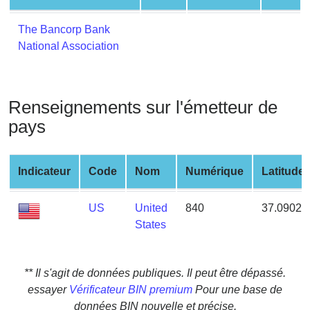
from
BIN
The Bancorp Bank
National Association
Credit
Card
Checker
Service
Renseignements sur l'émetteur de
pays
What
is
Indicateur
Code
Nom
Numérique
Latitude
My
IP
Address
US
United
840
37.09024
?
States
IP
Lookup
** Il s'agit de données publiques. Il peut être dépassé.
IP
essayer
Vérificateur BIN premium
Pour une base de
BIN
données BIN nouvelle et précise.