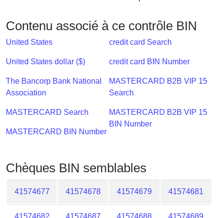
Checker
/
Contenu associé à ce contrôle BIN
Validator
United States
credit card Search
United States dollar ($)
credit card BIN Number
The Bancorp Bank National
MASTERCARD B2B VIP 15
Association
Search
MASTERCARD Search
MASTERCARD B2B VIP 15
BIN Number
MASTERCARD BIN Number
Chèques BIN semblables
41574677
41574678
41574679
41574681
41574682
41574687
41574688
41574689