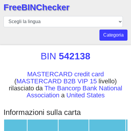
FreeBINChecker
BIN
checker
BIN
Categoria
Ricerca
BIN
BIN
542138
Numero
BIN
MASTERCARD credit card
API
(
MASTERCARD B2B VIP 15
livello)
BIN
rilasciato da
The Bancorp Bank National
Generator
Association
a
United States
BIN
Checker
Informazioni sulla carta
v2
BIN