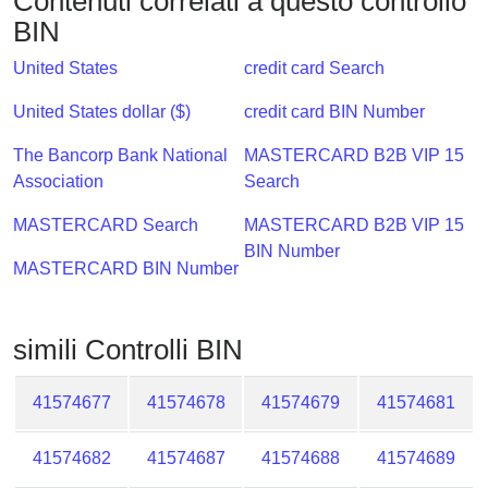
Contenuti correlati a questo controllo
Checker
BIN
/
Validator
United States
credit card Search
United States dollar ($)
credit card BIN Number
The Bancorp Bank National
MASTERCARD B2B VIP 15
Association
Search
MASTERCARD Search
MASTERCARD B2B VIP 15
BIN Number
MASTERCARD BIN Number
simili Controlli BIN
41574677
41574678
41574679
41574681
41574682
41574687
41574688
41574689