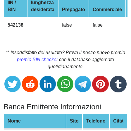
CC
IIN /
lunghezza
Generator
BIN
desiderata
Prepagato
Commerciale
from
Banks
542138
false
false
Credit
Card
Validator
** Insoddisfatto del risultato? Prova il nostro nuovo premio
premio BIN checker
con il database aggiornato
Credit
quotidianamente.
Card
Generator
Random
Credit
Card
Banca Emittente Informazioni
Generator
Generate
Nome
Sito
Telefono
Città
Credit
Card