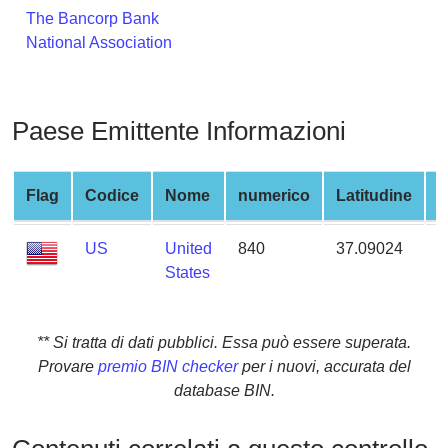
from
The Bancorp Bank
BIN
National Association
Credit
Card
Checker
Paese Emittente Informazioni
Service
Flag
Codice
Nome
numerico
Latitudine
L
What
is
US
United
840
37.09024
-
My
States
IP
Address
?
** Si tratta di dati pubblici. Essa può essere superata.
IP
Provare
premio BIN checker
per i nuovi, accurata del
Lookup
database BIN.
IP
BIN