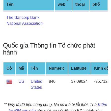
Credit
Tên
web
thoại
phố
Card
from
The Bancorp Bank
BIN
National Association
Credit
Card
Checker
Quốc gia Thông tin Tổ chức phát
Service
hành
What
is
Cờ
Mã
Tên
Numeric
Latitude
Kinh độ
My
IP
US
United
840
37.09024
-95.7128
Address
States
?
IP
** Đây là dữ liệu công cộng. Nó có thể bị lỗi thời. Thử
Kiểm
Lookup
tra BIN cao cấp
cho mới, cơ sở dữ liệu BIN chính xác.