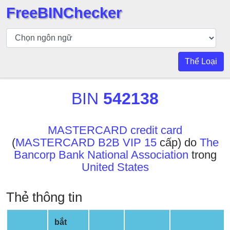
FreeBINChecker
Kiểm
tra
BIN
Thể Loại
Tìm
kiếm
BIN
542138
BIN
Số
BIN
MASTERCARD credit card
(
MASTERCARD B2B VIP 15
cấp) do
The
BIN
Bancorp Bank National Association
trong
API
United States
BIN
Generator
Thẻ thông tin
BIN
Checker
bắt
v2