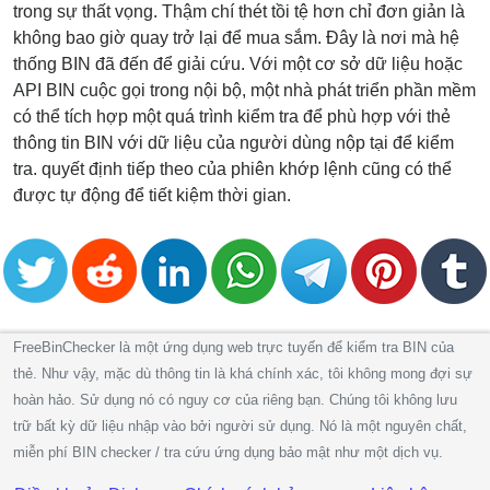
trong sự thất vọng. Thậm chí thét tồi tệ hơn chỉ đơn giản là
không bao giờ quay trở lại để mua sắm. Đây là nơi mà hệ
thống BIN đã đến để giải cứu. Với một cơ sở dữ liệu hoặc
API BIN cuộc gọi trong nội bộ, một nhà phát triển phần mềm
có thể tích hợp một quá trình kiểm tra để phù hợp với thẻ
thông tin BIN với dữ liệu của người dùng nộp tại để kiểm
tra. quyết định tiếp theo của phiên khớp lệnh cũng có thể
được tự động để tiết kiệm thời gian.
FreeBinChecker là một ứng dụng web trực tuyến để kiểm tra BIN của
thẻ. Như vậy, mặc dù thông tin là khá chính xác, tôi không mong đợi sự
hoàn hảo. Sử dụng nó có nguy cơ của riêng bạn. Chúng tôi không lưu
trữ bất kỳ dữ liệu nhập vào bởi người sử dụng. Nó là một nguyên chất,
miễn phí BIN checker / tra cứu ứng dụng bảo mật như một dịch vụ.