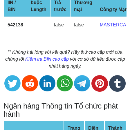
IIN /
buộc
Trả
Thương
BIN
BIN
Length
trước
mại
Công ty Mạn
CC
Generator
542138
false
false
MASTERCAR
from
Banks
Credit
** Không hài lòng với kết quả? Hãy thử cao cấp mới của
Card
chúng tôi
Kiểm tra BIN cao cấp
với cơ sở dữ liệu được cập
Validator
nhật hàng ngày.
Credit
Card
Generator
Random
Ngân hàng Thông tin Tổ chức phát
Credit
Card
hành
Generator
Generate
Trang
Điện
Thành