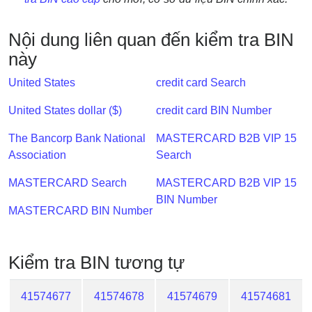
IP
BIN
Nội dung liên quan đến kiểm tra BIN
Checker
này
/
Validator
United States
credit card Search
United States dollar ($)
credit card BIN Number
The Bancorp Bank National
MASTERCARD B2B VIP 15
Association
Search
MASTERCARD Search
MASTERCARD B2B VIP 15
BIN Number
MASTERCARD BIN Number
Kiểm tra BIN tương tự
41574677
41574678
41574679
41574681