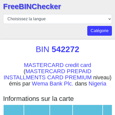
FreeBINChecker
BIN
Vérificateur
BIN
Catégorie
Recherche
Numéro
BIN
542272
BIN
BIN
MASTERCARD credit card
API
(
MASTERCARD PREPAID
BIN
INSTALLMENTS CARD PREMIUM
niveau)
Generator
émis par
Wema Bank Plc.
dans
Nigeria
BIN
Checker
Informations sur la carte
v2
BIN