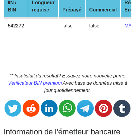
CC
IIN /
Longueur
Rés
Generator
BIN
requise
Prépayé
Commercial
Entr
from
Banks
542272
false
false
MAS
Credit
Card
Validator
Credit
Card
** Insatisfait du résultat? Essayez notre nouvelle prime
Generator
Vérificateur BIN premium
Avec base de données mise à
Random
jour quotidiennement.
Credit
Card
Generator
Generate
Credit
Information de l'émetteur bancaire
Card