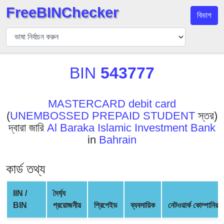
FreeBINChecker
বিভাগ
বিন
যাচাইকারী
বিন
BIN
543777
অনুসন্ধান
বিন
সংখ্যা
MASTERCARD debit card
(
UNEMBOSSED PREPAID STUDENT
স্তর)
বিন
দ্বারা জারি
Al Baraka Islamic Investment Bank
এপিআই
in
Bahrain
BIN
Generator
কার্ড তথ্য
BIN
Checker
IIN /
দৈর্ঘ্য
v2
BIN
প্রয়োজনীয়
প্রিপেইড
ব্যবসায়িক
নেটওয়ার্ক কোম্পানির
BIN