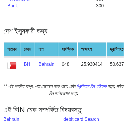
from
Bank
300
BIN
Credit
Card
দেশ ইস্যুকারী তথ্য
Checker
Service
পতাকা
কোড
নাম
সাংখ্যিক
অক্ষাংশ
দ্রাঘিমাংশের
What
is
BH
Bahrain
048
25.930414
50.6377
My
IP
Address
** এই পাবলিক তথ্য. এটা সেকেলে হতে পারে. চেষ্টা
প্রিমিয়াম বিন পরীক্ষক
নতুন, সঠিক
?
বিন ডাটাবেসের জন্য.
IP
Lookup
এই বিIN চেক সম্পর্কিত বিষয়বস্তু
IP
Bahrain
debit card Search
BIN