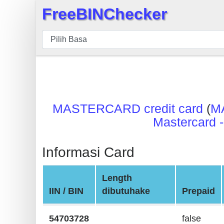
FreeBINChecker
×
BIN
pers
BIN
Search
BIN
MASTERCARD credit card
(
M
Panggil
Mastercard -
BIN
API
Informasi Card
BIN
Generator
Length
BIN
IIN / BIN
dibutuhake
Prepaid
Checker
v2
54703728
false