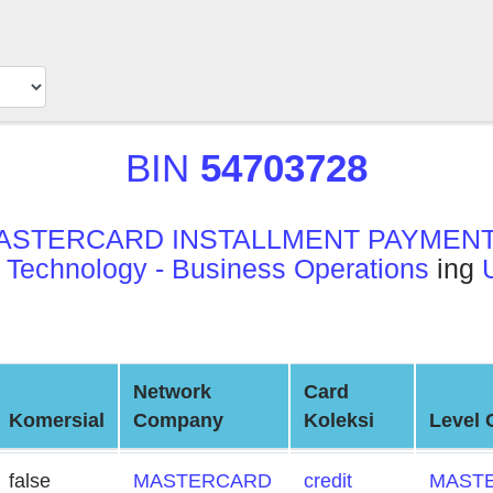
BIN
54703728
ASTERCARD INSTALLMENT PAYMENT
 Technology - Business Operations
ing
Network
Card
Komersial
Company
Koleksi
Level 
false
MASTERCARD
credit
MASTE