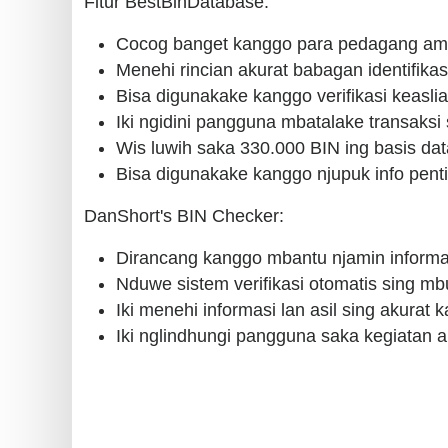
Fitur BestBinDatabase:
Cocog banget kanggo para pedagang ama
Menehi rincian akurat babagan identifikas
Bisa digunakake kanggo verifikasi keasli
Iki ngidini pangguna mbatalake transaksi
Wis luwih saka 330.000 BIN ing basis dat
Bisa digunakake kanggo njupuk info pentin
DanShort's BIN Checker:
Dirancang kanggo mbantu njamin informasi
Nduwe sistem verifikasi otomatis sing mb
Iki menehi informasi lan asil sing akurat
Iki nglindhungi pangguna saka kegiatan 