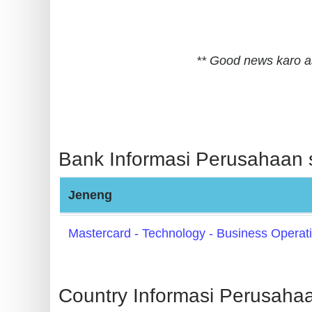
BIN
CC
Generator
** Good news karo a
from
Banks
Credit
Card
Bank Informasi Perusahaan s
Validator
Credit
Jeneng
Card
Generator
Mastercard - Technology - Business Operat
Random
Credit
Card
Country Informasi Perusahaa
Generator