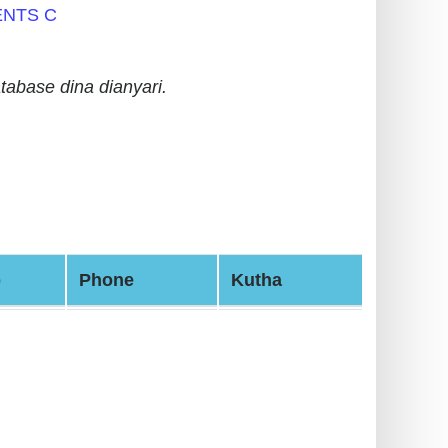
NTS C
tabase dina dianyari.
b
Phone
Kutha