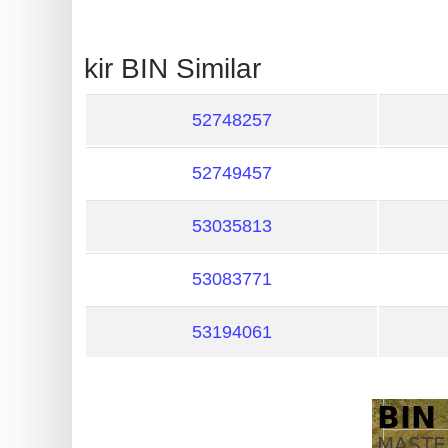
?
IP
kir BIN Similar
Lookup
IP
52748257
BIN
Checker
52749457
/
Validator
53035813
53083771
53194061