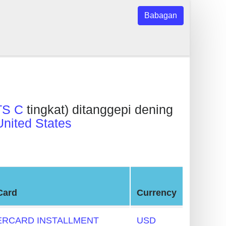
Babagan
S C
tingkat) ditanggepi dening
United States
Card
Currency
RCARD INSTALLMENT
USD