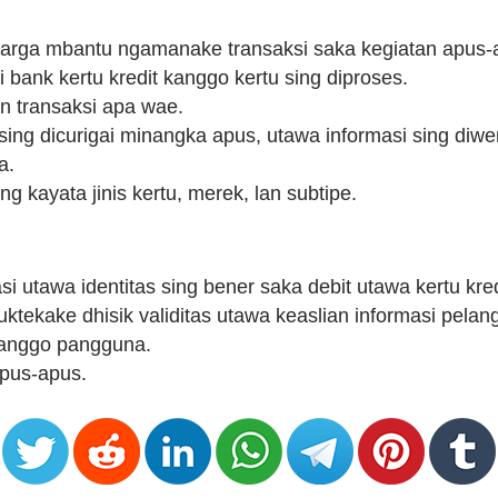
rga mbantu ngamanake transaksi saka kegiatan apus-
i bank kertu kredit kanggo kertu sing diproses.
an transaksi apa wae.
 sing dicurigai minangka apus, utawa informasi sing diw
a.
g kayata jinis kertu, merek, lan subtipe.
 utawa identitas sing bener saka debit utawa kertu kre
uktekake dhisik validitas utawa keaslian informasi pelan
 kanggo pangguna.
apus-apus.