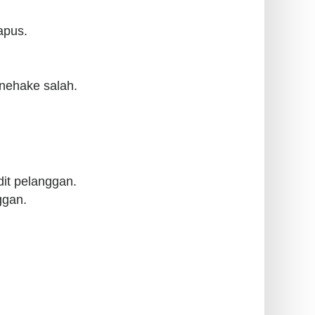
apus.
enehake salah.
dit pelanggan.
ggan.