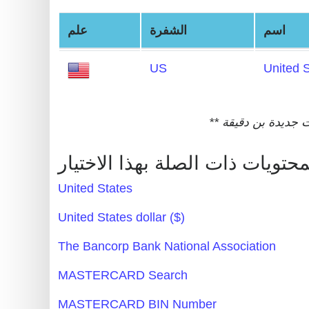
Generate
اسم
الشفرة
علم
Credit
Card
US
United 
from
BIN
Credit
Card
Checker
Service
United States
What
United States dollar ($)
is
The Bancorp Bank National Association
My
IP
MASTERCARD Search
Address
MASTERCARD BIN Number