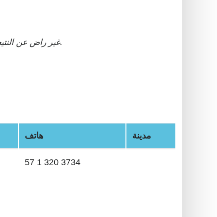
مع قاعدة بيانات يتم تحديثها يوميا.
** غير راض عن الن
مدينة
هاتف
57 1 320 3734