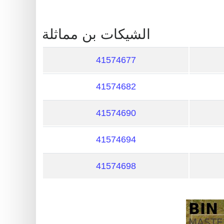
?
IP
الشيكات بن مماثلة
Lookup
IP
41574677
BIN
Checker
41574682
/
Validator
41574690
41574694
41574698