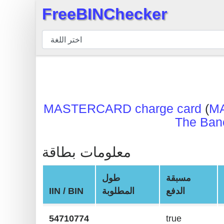
FreeBINChecker
×
مدقق
BIN
بحث
BIN
عدد
MASTERCARD charge card
(
M
BIN
The Banc
BIN
API
معلومات بطاقة
BIN
Generator
مسبقة
طول
BIN
الدفع
المطلوبة
IIN / BIN
Checker
v2
54710774
true