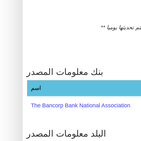
BIN
CC
Generator
from
Banks
Credit
Card
بنك معلومات المصدر
Validator
Credit
اسم
Card
Generator
The Bancorp Bank National Association
Random
Credit
Card
البلد معلومات المصدر
Generator