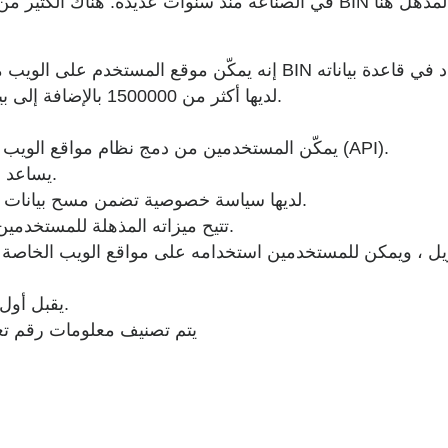
لديها أكثر من 1500000 بالإضافة إلى بيانات رقم التعريف المصرفي في قاعدة بياناتها.
يمكّن المستخدمين من دمج نظام مواقع الويب الخاصة بهم باستخدام واجهة برمجة التطبيقات (API).
يساعد على الحماية من الاحتيال الائتماني بشكل فعال.
لديها سياسة خصوصية تضمن مسح بيانات المستخدم التي تم إدخالها بعد كل عملية تحقق.
تتيح ميزاته المذهلة للمستخدمين إجراء فحوصات على عدة أنواع من البطاقات.
يقبل أول ستة أرقام من أي بطاقة لمعالجة التحقق منها.
يتم تصنيف معلومات رقم تعر