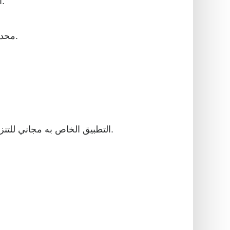
يتواجد FreeBINChecker في الصناعة منذ سنوات عديدة. هناك الكثير من الفوائد باستخدام مدقق BIN المذهل هنا:
إنه يمكّن موقع المستخدم على الويب من التحقق من أرقام تعريف البنك والبحث عن BIN محدد في قاعدة بياناته.
التطبيق الخاص به مجاني للتنزيل ، ويمكن للمستخدمين استخدامه على مواقع الويب الخاصة بهم دون مواجهة أي مشكلات تتعلق بالترخيص.