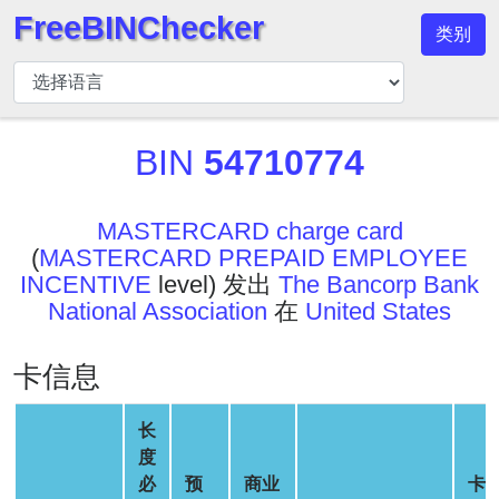
FreeBINChecker
类别
BIN
检
查
器
BIN
54710774
BIN
搜
MASTERCARD charge card
索
(
MASTERCARD PREPAID EMPLOYEE
BIN
INCENTIVE
level) 发出
The Bancorp Bank
号
National Association
在
United States
BIN
API
卡信息
BIN
Generator
长
度
BIN
必
预
商业
卡
Checker