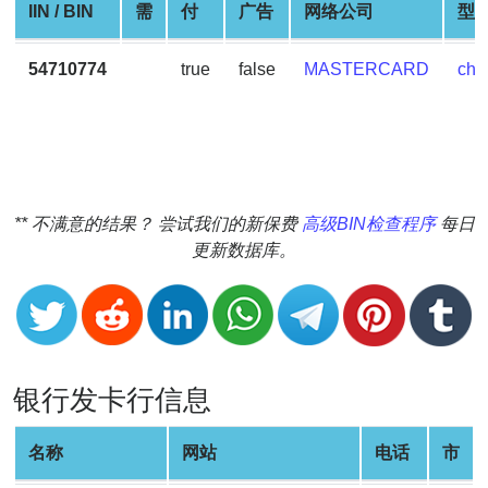
IIN / BIN
需
付
广告
网络公司
型
v2
BIN
54710774
true
false
MASTERCARD
cha
CC
Generator
from
Banks
Credit
** 不满意的结果？ 尝试我们的新保费
高级BIN检查程序
每日
Card
更新数据库。
Validator
Credit
Card
Generator
Random
银行发卡行信息
Credit
Card
名称
网站
电话
市
Generator