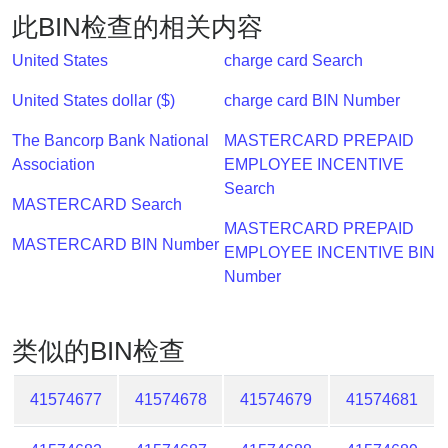
Lookup
此BIN检查的相关内容
IP
BIN
United States
charge card Search
Checker
United States dollar ($)
charge card BIN Number
/
Validator
The Bancorp Bank National
MASTERCARD PREPAID
Association
EMPLOYEE INCENTIVE
Search
MASTERCARD Search
MASTERCARD PREPAID
MASTERCARD BIN Number
EMPLOYEE INCENTIVE BIN
Number
类似的BIN检查
41574677
41574678
41574679
41574681