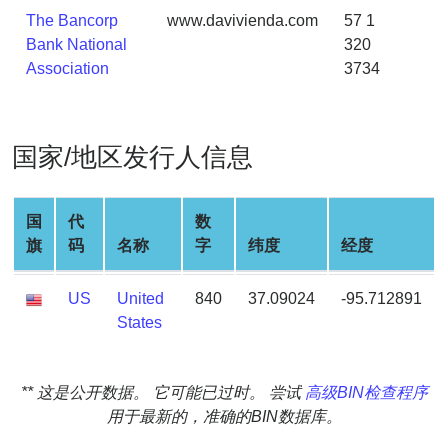
Generate
The Bancorp
www.davivienda.com
57 1
Credit
Bank National
320
Card
Association
3734
from
BIN
Credit
国家/地区发行人信息
Card
Checker
Service
国
代
数
旗
码
名称
字
纬度
经度
What
is
US
United
840
37.09024
-95.712891
My
States
IP
Address
** 这是公开数据。 它可能已过时。 尝试
高级BIN检查程序
?
用于最新的，准确的BIN数据库。
IP