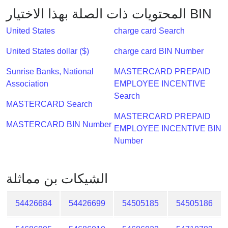
Checker
المحتويات ذات الصلة بهذا الاختيار BIN
/
Validator
United States
charge card Search
United States dollar ($)
charge card BIN Number
Sunrise Banks, National
MASTERCARD PREPAID
Association
EMPLOYEE INCENTIVE
Search
MASTERCARD Search
MASTERCARD PREPAID
MASTERCARD BIN Number
EMPLOYEE INCENTIVE BIN
Number
الشيكات بن مماثلة
54426684
54426699
54505185
54505186