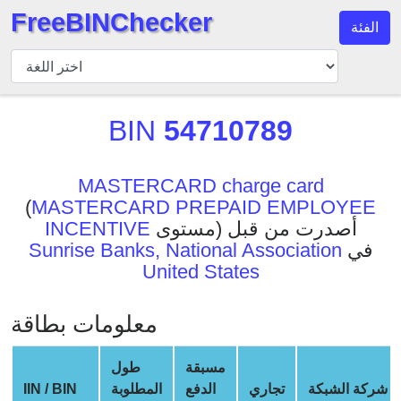
FreeBINChecker
الفئة
مدقق
BIN
بحث
BIN
54710789
BIN
عدد
BIN
MASTERCARD charge card
(
MASTERCARD PREPAID EMPLOYEE
BIN
مستوى) أصدرت من قبل
INCENTIVE
API
في
Sunrise Banks, National Association
BIN
United States
Generator
BIN
معلومات بطاقة
Checker
v2
مسبقة
طول
BIN
شركة الشبكة
تجاري
الدفع
المطلوبة
IIN / BIN