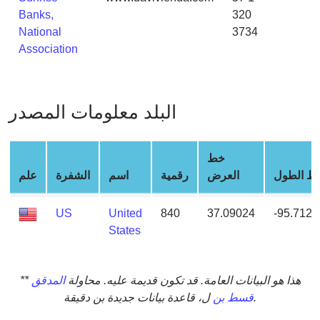
from
Banks,
320
BIN
National
3734
Association
Credit
Card
Checker
Service
البلد معلومات المصدر
What
خط
is
ط الطول
العرض
رقمية
اسم
الشفرة
علم
My
IP
Address
US
United
840
37.09024
-95.7128
?
States
IP
Lookup
** هذا هو البيانات العامة. قد تكون قديمة عليه. محاولة
المدقق
IP
ل، قاعدة بيانات جديدة بن دقيقة.
قسط بن
BIN