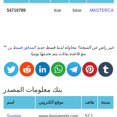
CC
Generator
54710789
true
false
MASTERCAR
from
Banks
Credit
Card
Validator
** غير راض عن النتيجة؟ محاولة لدينا قسط جديد
المدقق قسط بن
مع قاعدة بيانات يتم تحديثها يوميا.
Credit
Card
Generator
Random
Credit
Card
بنك معلومات المصدر
Generator
مدينة
هاتف
موقع الكتروني
اسم
Generate
Credit
Card
Sunrise
www.davivienda.com
57 1