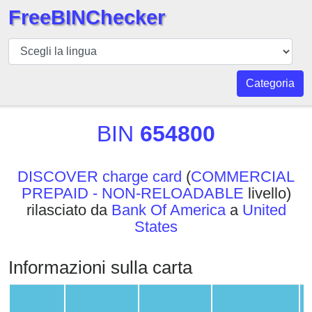
FreeBINChecker
BIN
checker
BIN
Categoria
Ricerca
BIN
BIN
654800
Numero
BIN
DISCOVER charge card
(
COMMERCIAL
API
PREPAID - NON-RELOADABLE
livello)
BIN
rilasciato da
Bank Of America
a
United
Generator
States
BIN
Checker
Informazioni sulla carta
v2
BIN