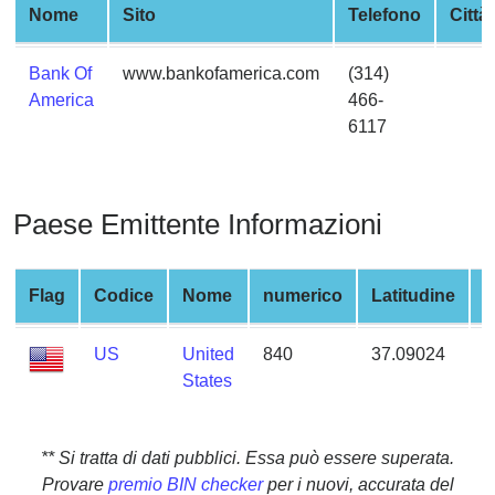
Nome
Sito
Telefono
Città
from
BIN
Bank Of
www.bankofamerica.com
(314)
Credit
America
466-
Card
6117
Checker
Service
Paese Emittente Informazioni
What
is
My
Flag
Codice
Nome
numerico
Latitudine
L
IP
Address
US
United
840
37.09024
-
?
States
IP
Lookup
IP
** Si tratta di dati pubblici. Essa può essere superata.
BIN
Provare
premio BIN checker
per i nuovi, accurata del