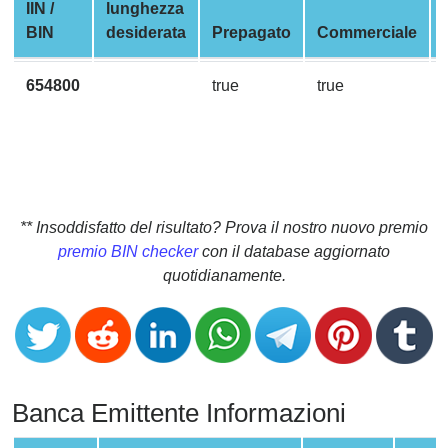
CC
IIN /
lunghezza
Generator
BIN
desiderata
Prepagato
Commerciale
from
Banks
654800
true
true
Credit
Card
Validator
Credit
** Insoddisfatto del risultato? Prova il nostro nuovo premio
Card
premio BIN checker
con il database aggiornato
Generator
quotidianamente.
Random
Credit
Card
Generator
Generate
Banca Emittente Informazioni
Credit
Card