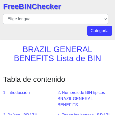
FreeBINChecker
BIN
Inspector
BIN
Categoría
Buscar
BIN
BRAZIL GENERAL
Número
BENEFITS Lista de BIN
BIN
API
BIN
Tabla de contenido
Generator
BIN
1. Introducción
2. Números de BIN típicos -
Checker
BRAZIL GENERAL
v2
BENEFITS
BIN