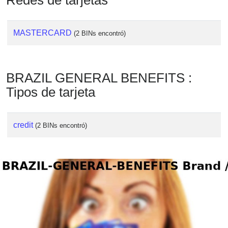
Redes de tarjetas
Checker
/
Validator
MASTERCARD
(2 BINs encontró)
BRAZIL GENERAL BENEFITS :
Tipos de tarjeta
credit
(2 BINs encontró)