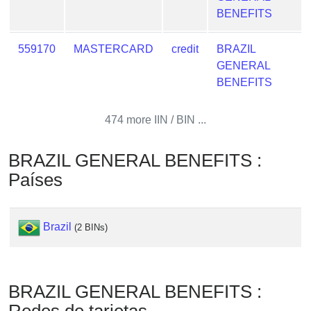
from
BENEFITS
BIN
559170
MASTERCARD
credit
BRAZIL
Credit
GENERAL
Card
BENEFITS
Checker
Service
474 more IIN / BIN ...
What
is
BRAZIL GENERAL BENEFITS :
My
Países
IP
Address
?
Brazil
(2 BINs)
IP
Lookup
IP
BRAZIL GENERAL BENEFITS :
BIN