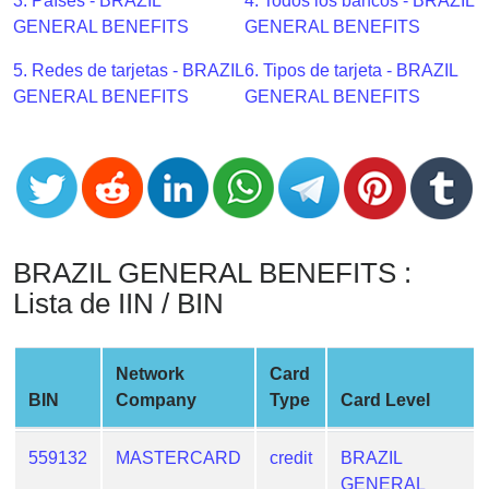
CC
3. Países - BRAZIL
4. Todos los bancos - BRAZIL
Generator
GENERAL BENEFITS
GENERAL BENEFITS
from
5. Redes de tarjetas - BRAZIL
6. Tipos de tarjeta - BRAZIL
Banks
GENERAL BENEFITS
GENERAL BENEFITS
Credit
Card
Validator
Credit
Card
BRAZIL GENERAL BENEFITS :
Generator
Lista de IIN / BIN
Random
Credit
Card
Network
Card
Generator
BIN
Company
Type
Card Level
Generate
Credit
559132
MASTERCARD
credit
BRAZIL
Card
GENERAL