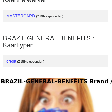
Kaartnetwerken
Checker
/
Validator
MASTERCARD
(2 BINs gevonden)
BRAZIL GENERAL BENEFITS :
Kaarttypen
credit
(2 BINs gevonden)