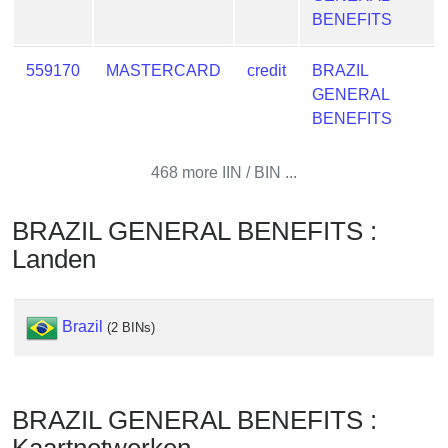
from
BENEFITS
BIN
559170
MASTERCARD
credit
BRAZIL
Credit
GENERAL
Card
BENEFITS
Checker
Service
468 more IIN / BIN ...
What
is
BRAZIL GENERAL BENEFITS :
My
Landen
IP
Address
?
Brazil
(2 BINs)
IP
Lookup
IP
BRAZIL GENERAL BENEFITS :
BIN