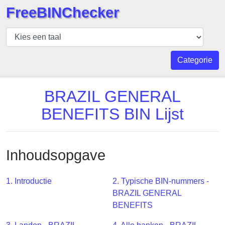
FreeBINChecker
BIN
Controleur
BIN
Categorie
Zoeken
BIN
BRAZIL GENERAL
Aantal
BENEFITS BIN Lijst
BIN
API
BIN
Inhoudsopgave
Generator
BIN
1. Introductie
2. Typische BIN-nummers -
Checker
BRAZIL GENERAL
v2
BENEFITS
BIN