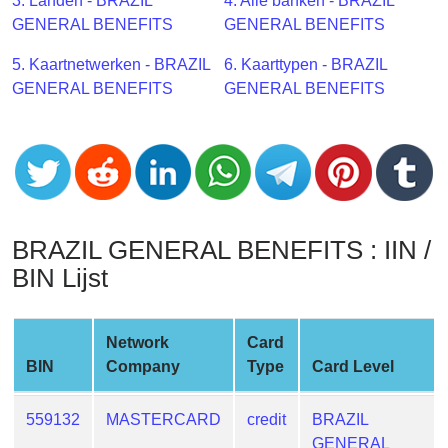
CC
3. Landen - BRAZIL
4. Alle banken - BRAZIL
Generator
GENERAL BENEFITS
GENERAL BENEFITS
from
5. Kaartnetwerken - BRAZIL
6. Kaarttypen - BRAZIL
Banks
GENERAL BENEFITS
GENERAL BENEFITS
Credit
Card
Validator
Credit
Card
BRAZIL GENERAL BENEFITS : IIN /
Generator
BIN Lijst
Random
Credit
Card
Network
Card
Generator
BIN
Company
Type
Card Level
Generate
Credit
559132
MASTERCARD
credit
BRAZIL
Card
GENERAL