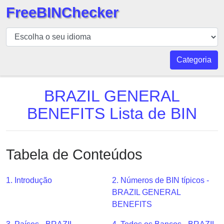
FreeBINChecker
BIN
Verificador
BIN
Categoria
Pesquisar
BIN
BRAZIL GENERAL
Número
BENEFITS Lista de BIN
BIN
API
BIN
Tabela de Conteúdos
Generator
BIN
1. Introdução
2. Números de BIN típicos -
Checker
BRAZIL GENERAL
v2
BENEFITS
BIN