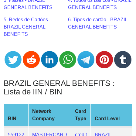
CC
3. Países - BRAZIL
4. Todos os Bancos - BRAZIL
Generator
GENERAL BENEFITS
GENERAL BENEFITS
from
5. Redes de Cartões -
6. Tipos de cartão - BRAZIL
Banks
BRAZIL GENERAL
GENERAL BENEFITS
BENEFITS
Credit
Card
Validator
Credit
Card
Generator
BRAZIL GENERAL BENEFITS :
Random
Lista de IIN / BIN
Credit
Card
Generator
Network
Card
BIN
Company
Type
Card Level
Generate
Credit
Card
559132
MASTERCARD
credit
BRAZIL