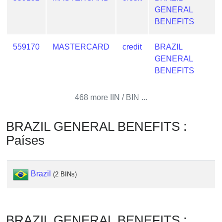
from
GENERAL
BIN
BENEFITS
Credit
559170
MASTERCARD
credit
BRAZIL
Card
GENERAL
Checker
BENEFITS
Service
468 more IIN / BIN ...
What
is
My
BRAZIL GENERAL BENEFITS :
IP
Países
Address
?
Brazil
(2 BINs)
IP
Lookup
IP
BIN
BRAZIL GENERAL BENEFITS :