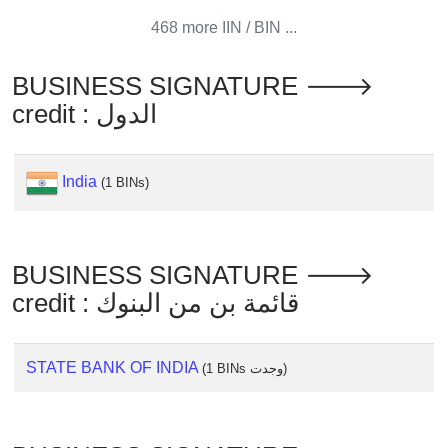
from
468 more IIN / BIN ...
BIN
Credit
BUSINESS SIGNATURE 🡒
Card
credit : الدول
Checker
Service
India
(1 BINs)
What
is
My
BUSINESS SIGNATURE 🡒
IP
credit : قائمة بن من البنوك
Address
?
IP
STATE BANK OF INDIA
(1 BINs وجدت)
Lookup
IP
BIN