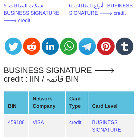
CC
6. أنواع البطاقات - BUSINESS
5. شبكات البطاقات -
Generator
BUSINESS SIGNATURE
SIGNATURE 🡒 credit
from
🡒 credit
Banks
Credit
Card
Validator
Credit
BUSINESS SIGNATURE 🡒
Card
credit : IIN / قائمة BIN
Generator
Random
Credit
Network
Card
Card
BIN
Company
Type
Card Level
Generator
Generate
459188
VISA
credit
BUSINESS
Credit
SIGNATURE
Card