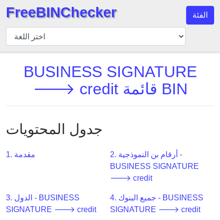
FreeBINChecker
الفئة
مدقق
BIN
بحث
BUSINESS SIGNATURE
BIN
🡒 credit قائمة BIN
عدد
BIN
BIN
API
جدول المحتويات
BIN
Generator
2. أرقام بن النموذجية -
1. مقدمة
BUSINESS SIGNATURE
BIN
🡒 credit
Checker
v2
4. جميع البنوك - BUSINESS
3. الدول - BUSINESS
BIN
SIGNATURE 🡒 credit
SIGNATURE 🡒 credit