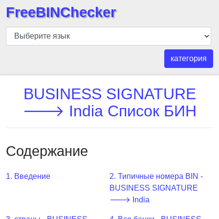
FreeBINChecker
БИН
шашка
БИН
категория
Поиск
БИН
BUSINESS SIGNATURE
номер
🡒 India Список БИН
БИН
API
BIN
Содержание
Generator
BIN
1. Введение
2. Типичные номера BIN -
Checker
BUSINESS SIGNATURE
v2
🡒 India
BIN