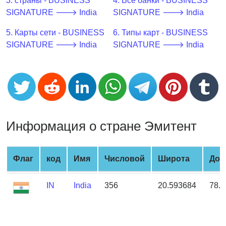
CC
3. страны - BUSINESS
4. Все банки - BUSINESS
Generator
SIGNATURE 🡒 India
SIGNATURE 🡒 India
from
5. Карты сети - BUSINESS
6. Типы карт - BUSINESS
Banks
SIGNATURE 🡒 India
SIGNATURE 🡒 India
Credit
Card
Validator
Credit
Card
Информация о стране Эмитент
Generator
Random
Credit
Флаг
код
Имя
Числовой
Широта
Дол
Card
Generator
IN
India
356
20.593684
78.
Generate
Credit
Card