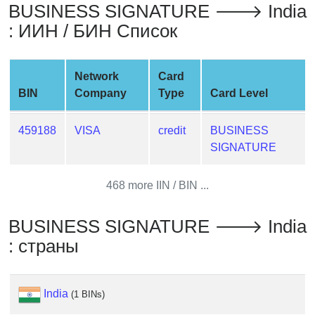
BUSINESS SIGNATURE 🡒 India
from
: ИИН / БИН Список
BIN
Credit
Card
Network
Card
Checker
BIN
Company
Type
Card Level
Service
459188
VISA
credit
BUSINESS
What
SIGNATURE
is
My
468 more IIN / BIN ...
IP
Address
BUSINESS SIGNATURE 🡒 India
?
: страны
IP
Lookup
IP
India
(1 BINs)
BIN